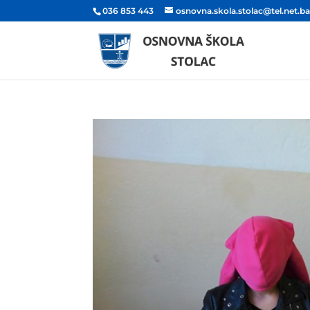
036 853 443
osnovna.skola.stolac@tel.net.b