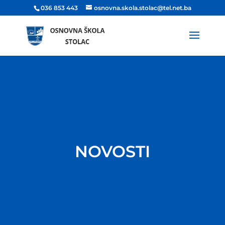
036 853 443
osnovna.skola.stolac@tel.net.ba
NOVOSTI