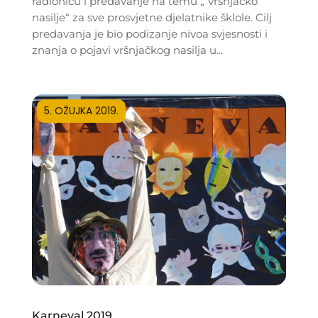
radionicu i predavanje na temu „ Vršnjačko
nasilje“ za sve prosvjetne djelatnike šklole. Cilj
predavanja je bio podizanje nivoa svjesnosti i
znanja o pojavi vršnjačkog nasilja u...
5. OŽUJKA 2019.
Karneval 2019.