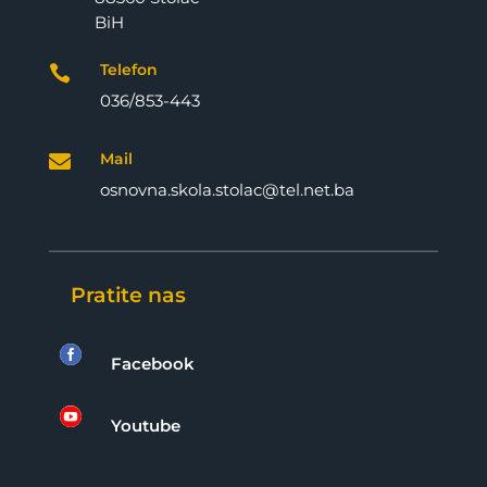
BiH
Telefon

036/853-443
Mail

osnovna.skola.stolac@tel.net.ba
Pratite nas

Facebook

Youtube