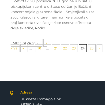
U četvrtak, 20. prosinca 2018. godine u 17 sati u
biskupijskom centru u Stocu održan je Božićni
koncert odjela glazbene škole. Smjenjivali su se
zvuci glasovira, gitare i harmonike a početak i
kraj koncerta uveličao je zbor osnovne škole sa
dvije skladbe, Rodio...
Stranica 24 od 25
«
Prva
«
...
10
...
21
22
23
24
25
»
Adresa

Ul. kneza Domagoja bb
88360 Stolac