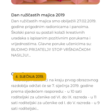
Dan ružičastih majica 2019
Dan ružičastih majica smo obilježili 27.02.2019.
godine prigodnim radionicama i panoima.
Školski panoi su postali kolaži kreativnih
uradaka s ispisanim pozitivnim porukama i
vrijednostima. Glavne poruke učenicima su:
BUDIMO PRIJATELJI! STOP VRŠNJAČKOM
NASILJU!...
Obavijest!
4. SIJEČNJA 2019.
Roditeljski sastanci na kraju prvog obrazovnog
razdoblja održat će se 7. siječnja 2019. godine
prema sljedećem rasporedu: - u 10 sati
roditeljski za učenike od VI. do IX. razreda - u 11
sati roditeljski za učenike od I. do V. razreda - u 9
sati roditeljski...