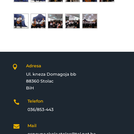
Adresa

Ul. kneza Domagoja bb
88360 Stolac
BiH
Telefon

036/853-443
Mail
