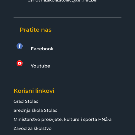
osnovna.skola.stolac@tel.net.ba
Pratite nas

Facebook

Youtube
Korisni linkovi
Grad Stolac
Srednja škola Stolac
Ministarstvo prosvjete, kulture i sporta HNŽ-a
Zavod za školstvo