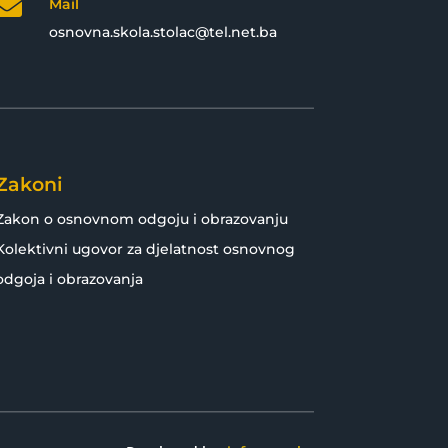

Mail
osnovna.skola.stolac@tel.net.ba
Zakoni
Zakon o osnovnom odgoju i obrazovanju
Kolektivni ugovor za djelatnost osnovnog
odgoja i obrazovanja