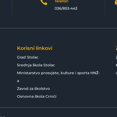

Telefon
036/853-443
Korisni linkovi
Grad Stolac
Srednja škola Stolac
Ministarstvo prosvjete, kulture i sporta HNŽ-
a
Zavod za školstvo
Osnovna škola Crnići