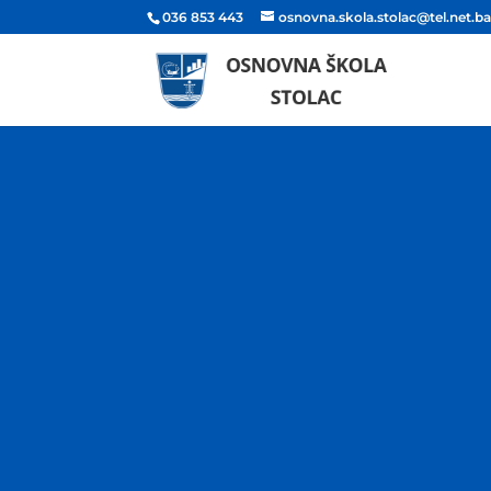
036 853 443
osnovna.skola.stolac@tel.net.b