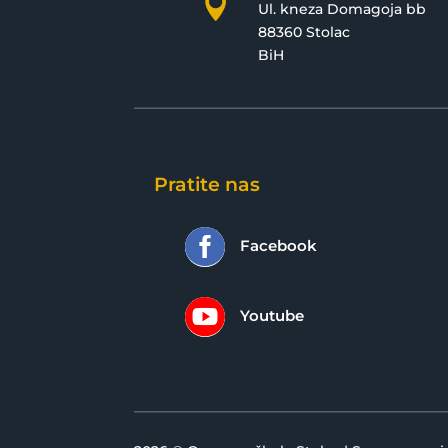

Ul. kneza Domagoja bb
88360 Stolac
BiH
Pratite nas

Facebook

Youtube