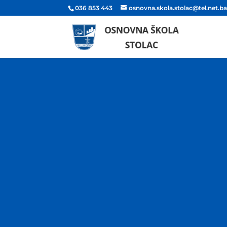
036 853 443
osnovna.skola.stolac@tel.net.b