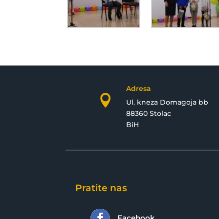
Adresa

Ul. kneza Domagoja bb
88360 Stolac
BiH
Pratite nas

Facebook