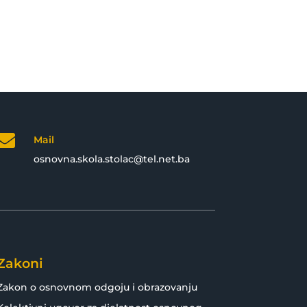

Mail
osnovna.skola.stolac@tel.net.ba
Zakoni
Zakon o osnovnom odgoju i obrazovanju