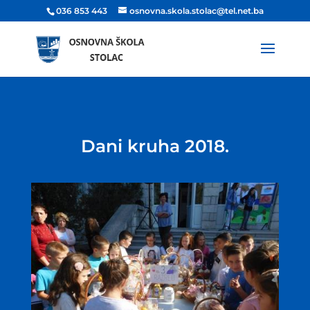
036 853 443
osnovna.skola.stolac@tel.net.ba
Dani kruha 2018.