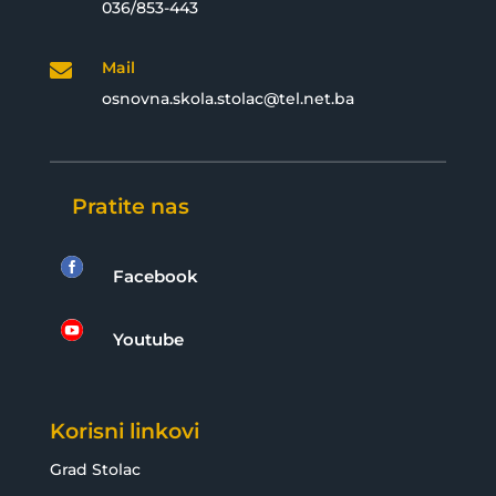
036/853-443
Mail

osnovna.skola.stolac@tel.net.ba
Pratite nas

Facebook

Youtube
Korisni linkovi
Grad Stolac