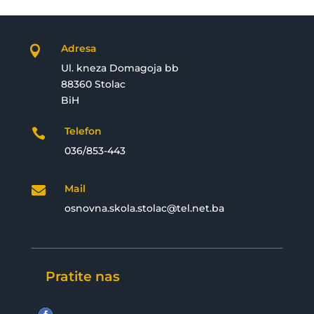
Adresa

Ul. kneza Domagoja bb
88360 Stolac
BiH
Telefon

036/853-443
Mail

osnovna.skola.stolac@tel.net.ba
Pratite nas