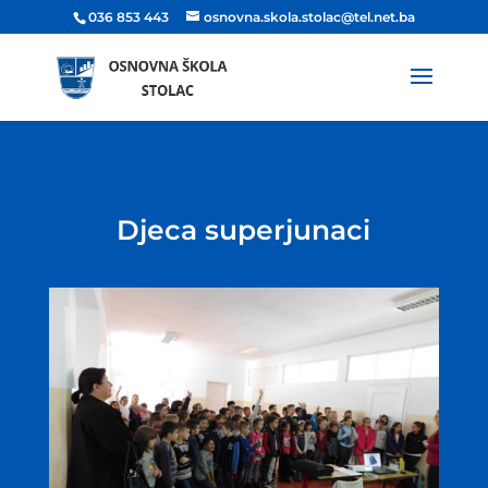
036 853 443
osnovna.skola.stolac@tel.net.ba
Djeca superjunaci