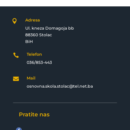
Adresa

Ul. kneza Domagoja bb
88360 Stolac
BiH
Telefon

036/853-443
Mail

osnovna.skola.stolac@tel.net.ba
Pratite nas