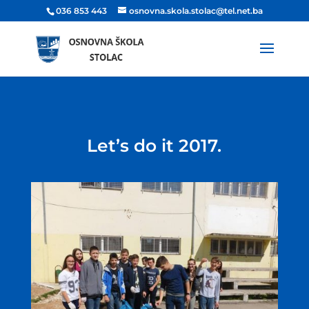
036 853 443
osnovna.skola.stolac@tel.net.ba
Let’s do it 2017.