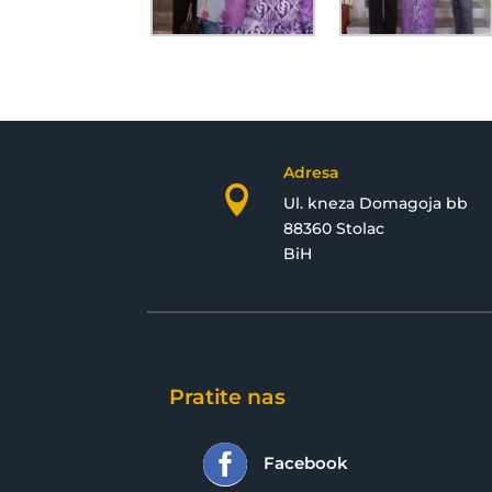
Adresa

Ul. kneza Domagoja bb
88360 Stolac
BiH
Pratite nas

Facebook