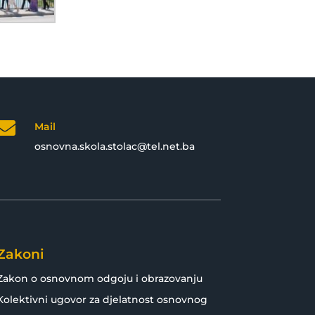

Mail
osnovna.skola.stolac@tel.net.ba
Zakoni
Zakon o osnovnom odgoju i obrazovanju
Kolektivni ugovor za djelatnost osnovnog