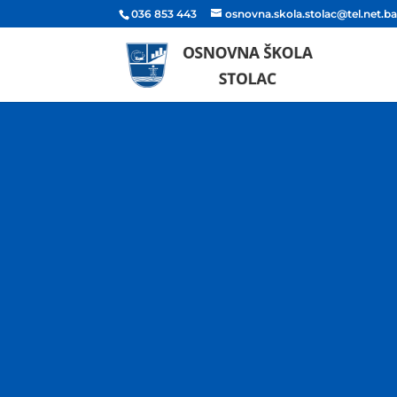
036 853 443
osnovna.skola.stolac@tel.net.b