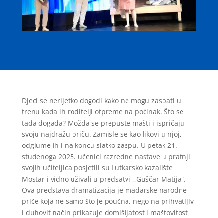
Djeci se nerijetko dogodi kako ne mogu zaspati u
trenu kada ih roditelji otpreme na počinak. Što se
tada događa? Možda se prepuste mašti i ispričaju
svoju najdražu priču. Zamisle se kao likovi u njoj,
odglume ih i na koncu slatko zaspu. U petak 21.
studenoga 2025. učenici razredne nastave u pratnji
svojih učiteljica posjetili su Lutkarsko kazalište
Mostar i vidno uživali u predsatvi ,,Guščar Matija”.
Ova predstava dramatizacija je mađarske narodne
priče koja ne samo što je poučna, nego na prihvatljiv
i duhovit način prikazuje domišljatost i maštovitost