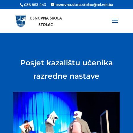
036 853 443
osnovna.skola.stolac@tel.net.ba
Posjet kazalištu učenika
razredne nastave