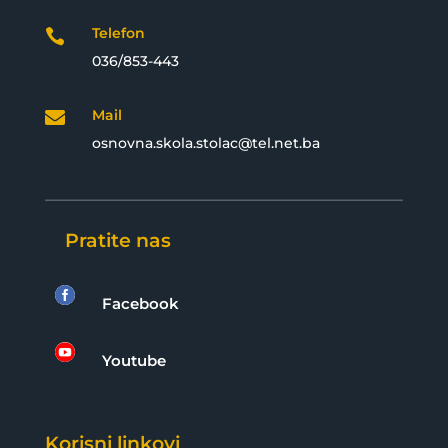
Telefon

036/853-443
Mail

osnovna.skola.stolac@tel.net.ba
Pratite nas

Facebook

Youtube
Korisni linkovi