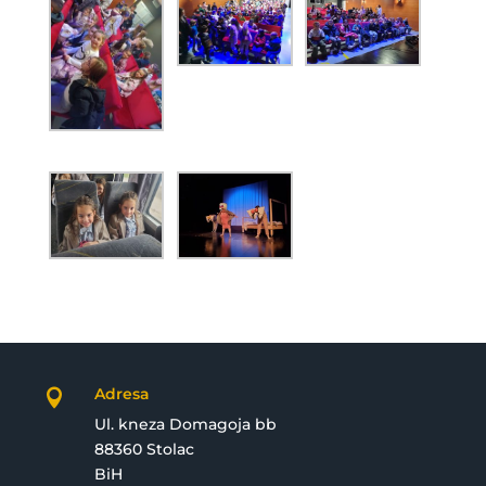
Adresa

Ul. kneza Domagoja bb
88360 Stolac
BiH