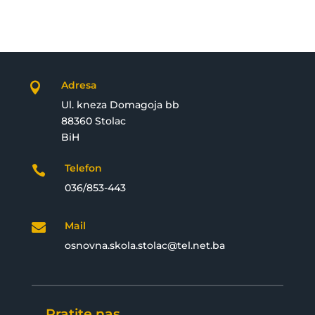
Adresa

Ul. kneza Domagoja bb
88360 Stolac
BiH
Telefon

036/853-443
Mail

osnovna.skola.stolac@tel.net.ba
Pratite nas