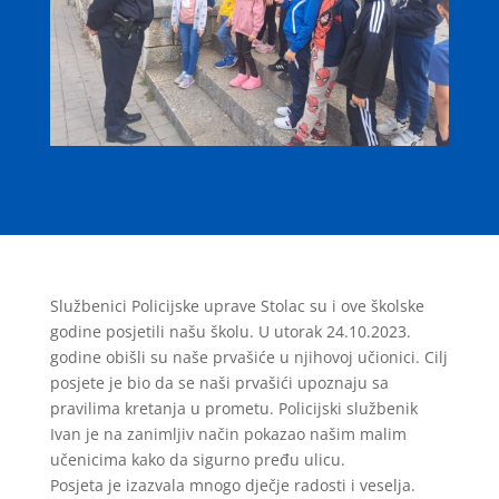
Službenici Policijske uprave Stolac su i ove školske
godine posjetili našu školu. U utorak 24.10.2023.
godine obišli su naše prvašiće u njihovoj učionici. Cilj
posjete je bio da se naši prvašići upoznaju sa
pravilima kretanja u prometu. Policijski službenik
Ivan je na zanimljiv način pokazao našim malim
učenicima kako da sigurno pređu ulicu.
Posjeta je izazvala mnogo dječje radosti i veselja.