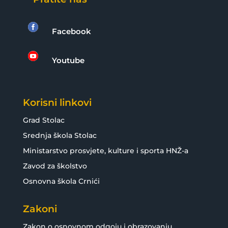

Facebook

Youtube
Korisni linkovi
Grad Stolac
Srednja škola Stolac
Ministarstvo prosvjete, kulture i sporta HNŽ-a
Zavod za školstvo
Osnovna škola Crnići
Zakoni
Zakon o osnovnom odgoju i obrazovanju