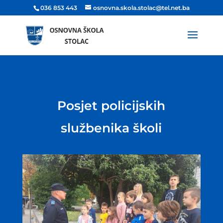
036 853 443
osnovna.skola.stolac@tel.net.ba
Posjet policijskih
službenika školi