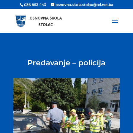
036 853 443
osnovna.skola.stolac@tel.net.ba
Predavanje – policija