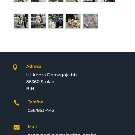
Adresa

Ul. kneza Domagoja bb
88360 Stolac
BiH
Telefon

036/853-443
Mail
