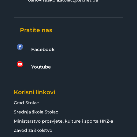
osnovna.skola.stolac@tel.net.ba
Pratite nas

Facebook

Youtube
Korisni linkovi
Grad Stolac
Srednja škola Stolac
Ministarstvo prosvjete, kulture i sporta HNŽ-a
Zavod za školstvo