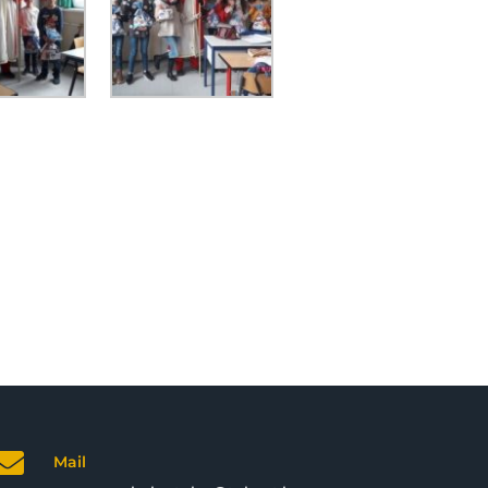

Mail