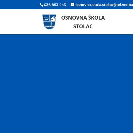
036 853 443
osnovna.skola.stolac@tel.net.b