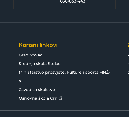
036/853-443
Korisni linkovi
Grad Stolac
Srednja škola Stolac
Ministarstvo prosvjete, kulture i sporta HNŽ-
a
Zavod za školstvo
Osnovna škola Crnići
idržana