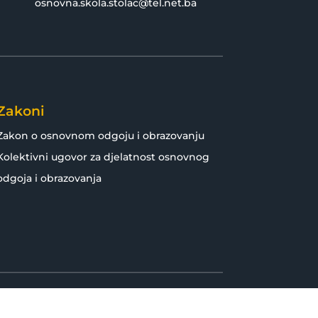
osnovna.skola.stolac@tel.net.ba
Zakoni
Zakon o osnovnom odgoju i obrazovanju
Kolektivni ugovor za djelatnost osnovnog
odgoja i obrazovanja
Developed by:
infoscape.ba