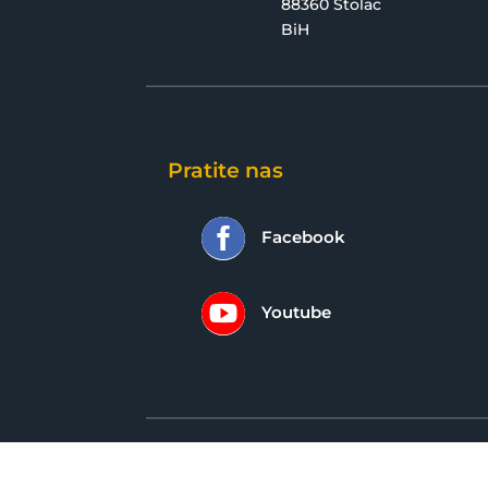
88360 Stolac
BiH
Pratite nas

Facebook

Youtube
2026 © Osnovna škola Stolac | Sva prava pr