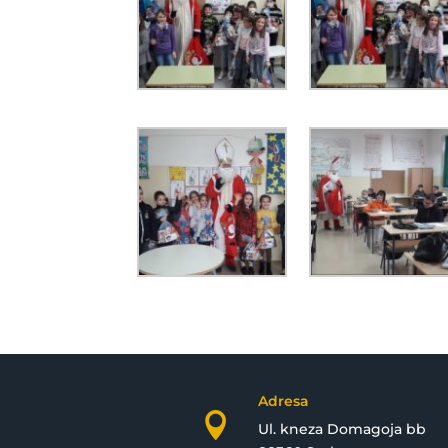
Adresa

Ul. kneza Domagoja bb