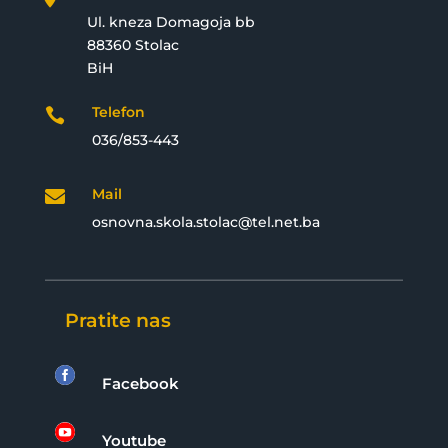
Ul. kneza Domagoja bb
88360 Stolac
BiH
Telefon

036/853-443
Mail

osnovna.skola.stolac@tel.net.ba
Pratite nas

Facebook

Youtube