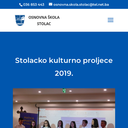
036 853 443
osnovna.skola.stolac@tel.net.ba
Stolacko kulturno proljece
2019.