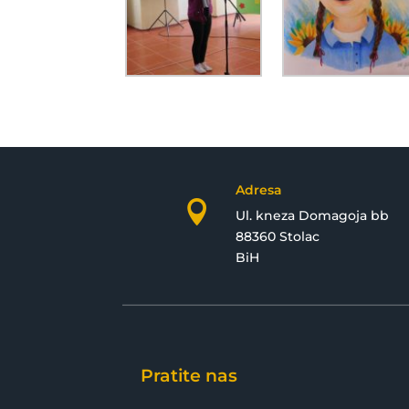
Adresa

Ul. kneza Domagoja bb
88360 Stolac
BiH
Pratite nas