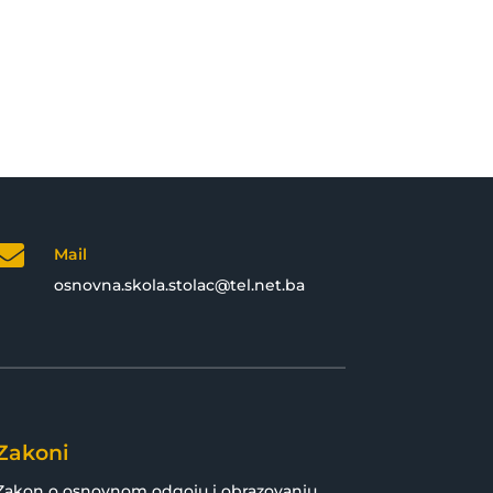

Mail
osnovna.skola.stolac@tel.net.ba
Zakoni
Zakon o osnovnom odgoju i obrazovanju