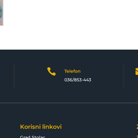

Telefon
036/853-443
Korisni linkovi
Grad Stolac