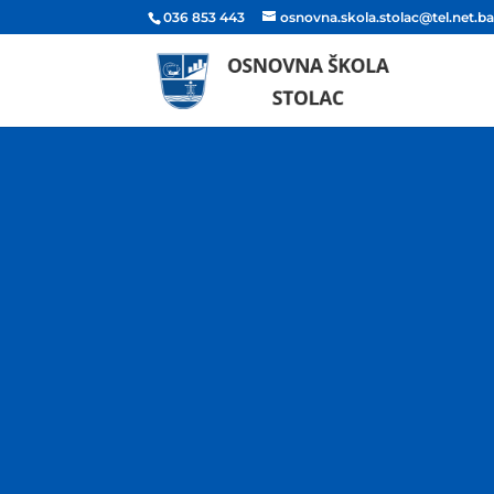
036 853 443
osnovna.skola.stolac@tel.net.b