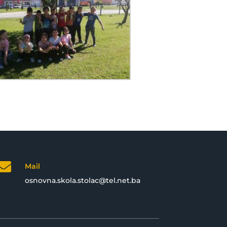

Mail
osnovna.skola.stolac@tel.net.ba