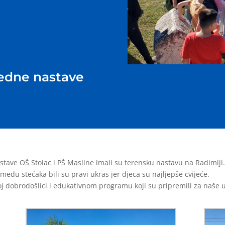
redne nastave
stave OŠ Stolac i PŠ Masline imali su terensku nastavu na Radimlji.
između stećaka bili su pravi ukras jer djeca su najljepše cvijeće.
j dobrodošlici i edukativnom programu koji su pripremili za naše uč