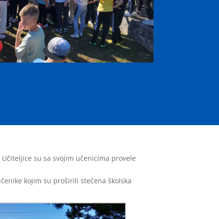
 Učiteljice su sa svojim učenicima provele
enike kojim su proširili stečena školska