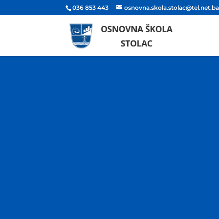
036 853 443
osnovna.skola.stolac@tel.net.b