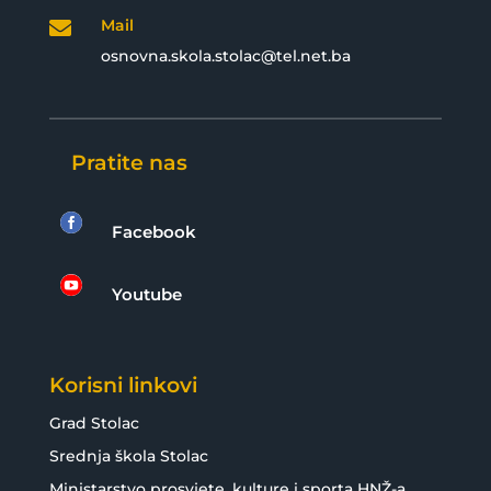
Mail

osnovna.skola.stolac@tel.net.ba
Pratite nas

Facebook

Youtube
Korisni linkovi
Grad Stolac
Srednja škola Stolac
Ministarstvo prosvjete, kulture i sporta HNŽ-a