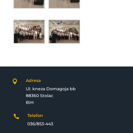
Adresa

Ul. kneza Domagoja bb
88360 Stolac
BiH
Telefon

036/853-443