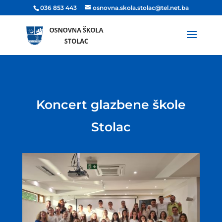
036 853 443
osnovna.skola.stolac@tel.net.ba
Koncert glazbene škole
Stolac