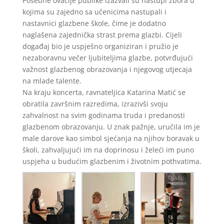
Posebne ovacije publike izazvali su nastupi zbora u
kojima su zajedno sa učenicima nastupali i
nastavnici glazbene škole, čime je dodatno
naglašena zajednička strast prema glazbi. Cijeli
događaj bio je uspješno organiziran i pružio je
nezaboravnu večer ljubiteljima glazbe, potvrđujući
važnost glazbenog obrazovanja i njegovog utjecaja
na mlade talente.
Na kraju koncerta, ravnateljica Katarina Matić se
obratila završnim razredima, izrazivši svoju
zahvalnost na svim godinama truda i predanosti
glazbenom obrazovanju. U znak pažnje, uručila im je
male darove kao simbol sjećanja na njihov boravak u
školi, zahvaljujući im na doprinosu i želeći im puno
uspjeha u budućim glazbenim i životnim pothvatima.