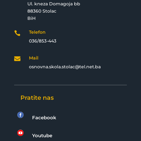
Ul. kneza Domagoja bb
88360 Stolac
BiH
Telefon

036/853-443
Mail

osnovna.skola.stolac@tel.net.ba
Pratite nas

Facebook

Youtube