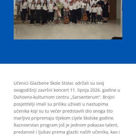
Učenici Glazbene škole Stolac održali su svoj
ovogodišnji završni koncert 11. lipnja 2026. godine u
Duhovno-kulturnom centru „Sarsenterum“. Brojni
posjetitelji imali su priliku uživati u nastupima
učenika koji su tu večer predstavili dio onoga što
marljivo pripremaju tijekom cijele školske godine.
Raznovrstan program još je jednom pokazao talent,
predanost i ljubav prema glazbi naših učenika, kao i