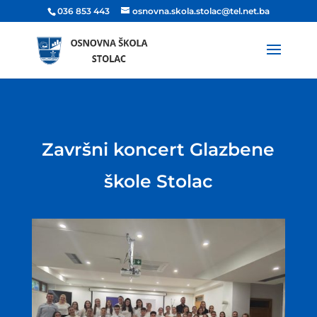
036 853 443
osnovna.skola.stolac@tel.net.ba
Završni koncert Glazbene
škole Stolac