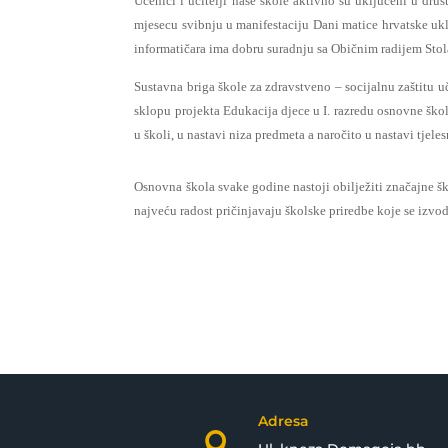
Učenici i učitelji naše škole aktivno su uključeni u dr
mjesecu svibnju u manifestaciju Dani matice hrvatske uk
informatičara ima dobru suradnju sa Običnim radijem Stola
Sustavna briga škole za zdravstveno – socijalnu zaštitu u
sklopu projekta Edukacija djece u I. razredu osnovne šk
u školi, u nastavi niza predmeta a naročito u nastavi tjeles
Osnovna škola svake godine nastoji obilježiti značajne ško
najveću radost pričinjavaju školske priredbe koje se izv
Adresa
