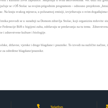
uštveni i kulturni život zajednice. Sudjeluju u svim aktivnostima. Već duži niz 
ljučuje se i OŠ Stolac sa svojim prigodnim programom – odnosno projektom „Istraž
c. Na kraju svakog mjeseca, u polusatnoj emisiji, izvještavaju o svim događajima 
čenika provodi se u suradnji sa Domom zdravlja Stolac, koji organizira redovite sis
ole Federacije BiH o higijeni zuba, održavaju se predavanja na tu temu. Zdravstve
ne i zdravstvene kulture i biologije.
lske, državne, vjerske i druge blagdane i praznike. To izvodi na različite načine,
ode za određene blagdane/praznike.

Telefon