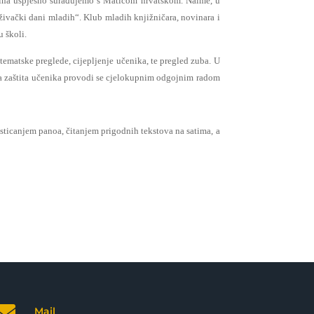
godina uspješno surađujemo s Maticom hrvatskom. Naime, u
ivački dani mladih“. Klub mladih knjižničara, novinara i
u školi.
tematske preglede, cijepljenje učenika, te pregled zuba. U
na zaštita učenika provodi se cjelokupnim odgojnim radom
 isticanjem panoa, čitanjem prigodnih tekstova na satima, a

Mail