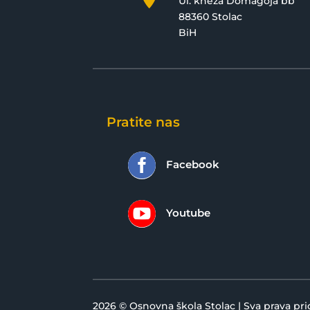
Ul. kneza Domagoja bb
88360 Stolac
BiH
Pratite nas

Facebook

Youtube
2026 © Osnovna škola Stolac | Sva prava pr