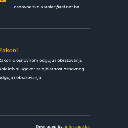
osnovna.skola.stolac@tel.net.ba
Zakoni
Zakon o osnovnom odgoju i obrazovanju
Kolektivni ugovor za djelatnost osnovnog
odgoja i obrazovanja
Developed by:
infoscape.ba