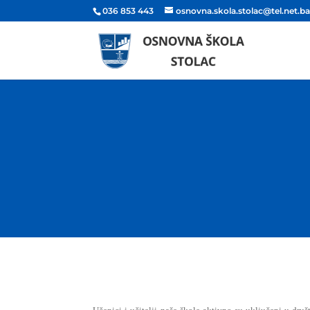
036 853 443
osnovna.skola.stolac@tel.net.b