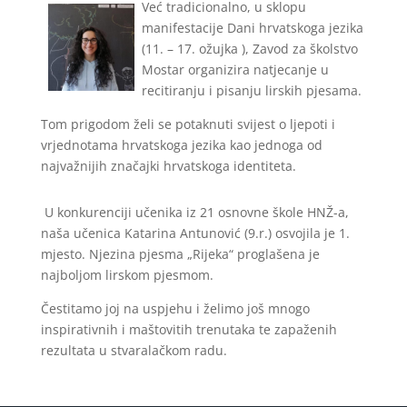
Već tradicionalno, u sklopu
manifestacije Dani hrvatskoga jezika
(11. – 17. ožujka ), Zavod za školstvo
Mostar organizira natjecanje u
recitiranju i pisanju lirskih pjesama.
Tom prigodom želi se potaknuti svijest o ljepoti i
vrjednotama hrvatskoga jezika kao jednoga od
najvažnijih značajki hrvatskoga identiteta.
U konkurenciji učenika iz 21 osnovne škole HNŽ-a,
naša učenica Katarina Antunović (9.r.) osvojila je 1.
mjesto. Njezina pjesma „Rijeka“ proglašena je
najboljom lirskom pjesmom.
Čestitamo joj na uspjehu i želimo još mnogo
inspirativnih i maštovitih trenutaka te zapaženih
rezultata u stvaralačkom radu.