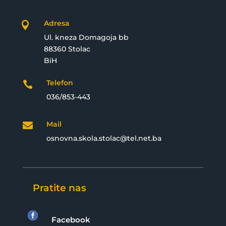
Adresa

Ul. kneza Domagoja bb
88360 Stolac
BiH
Telefon

036/853-443
Mail

osnovna.skola.stolac@tel.net.ba
Pratite nas

Facebook