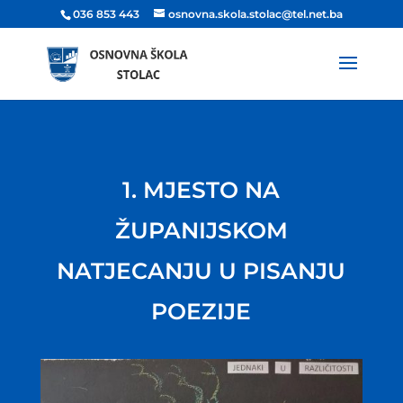
036 853 443
osnovna.skola.stolac@tel.net.ba
1. MJESTO NA
ŽUPANIJSKOM
NATJECANJU U PISANJU
POEZIJE