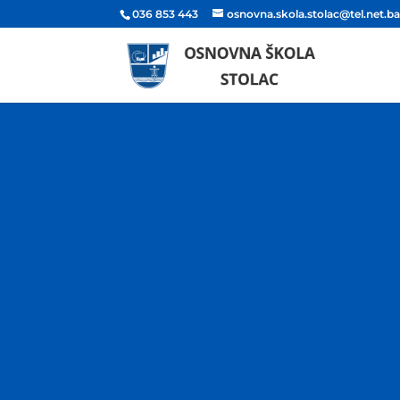
036 853 443
osnovna.skola.stolac@tel.net.b