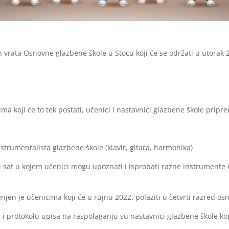
 vrata Osnovne glazbene škole u Stocu koji će se održati u utorak 
a koji će to tek postati, učenici i nastavnici glazbene škole pripre
strumentalista glazbene škole (klavir, gitara, harmonika)
i sat u kojem učenici mogu upoznati i isprobati razne instrumente i
jen je učenicima koji će u rujnu 2022. polaziti u četvrti razred os
 i protokolu upisa na raspolaganju su nastavnici glazbene škole koj