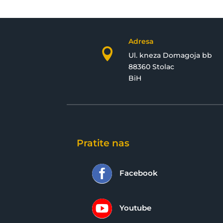
Adresa

Ul. kneza Domagoja bb
88360 Stolac
BiH
Pratite nas

Facebook

Youtube