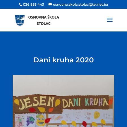
036 853 443
osnovna.skola.stolac@tel.net.ba
Dani kruha 2020