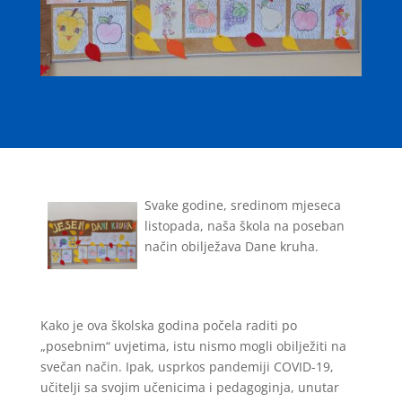
Svake godine, sredinom mjeseca
listopada, naša škola na poseban
način obilježava Dane kruha.
Kako je ova školska godina počela raditi po
„posebnim“ uvjetima, istu nismo mogli obilježiti na
svečan način. Ipak, usprkos pandemiji COVID-19,
učitelji sa svojim učenicima i pedagoginja, unutar