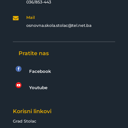
036/853-443
Mail

osnovna.skola.stolac@tel.net.ba
Pratite nas

Facebook

Youtube
Korisni linkovi
Grad Stolac