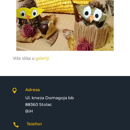
Više slika u
galeriji
Adresa

Ul. kneza Domagoja bb
88360 Stolac
BiH
Telefon
