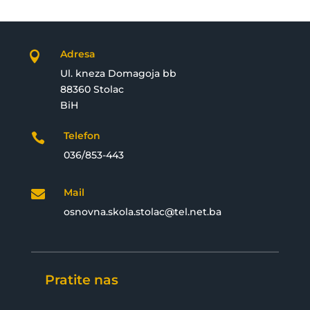
Adresa

Ul. kneza Domagoja bb
88360 Stolac
BiH
Telefon

036/853-443
Mail

osnovna.skola.stolac@tel.net.ba
Pratite nas