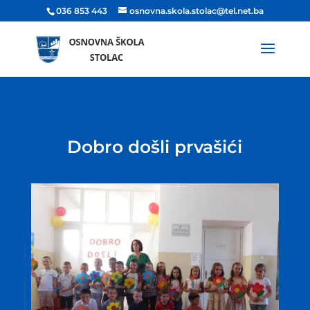
036 853 443
osnovna.skola.stolac@tel.net.ba
Dobro došli prvašići