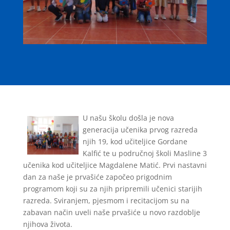
U našu školu došla je nova
generacija učenika prvog razreda
njih 19, kod učiteljice Gordane
Kalfić te u područnoj školi Masline 3
učenika kod učiteljice Magdalene Matić. Prvi nastavni
dan za naše je prvašiće započeo prigodnim
programom koji su za njih pripremili učenici starijih
razreda. Sviranjem, pjesmom i recitacijom su na
zabavan način uveli naše prvašiće u novo razdoblje
njihova života.