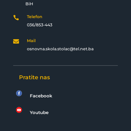
BiH
Telefon

036/853-443
Mail

osnovna.skola.stolac@tel.net.ba
Pratite nas

Facebook

Youtube