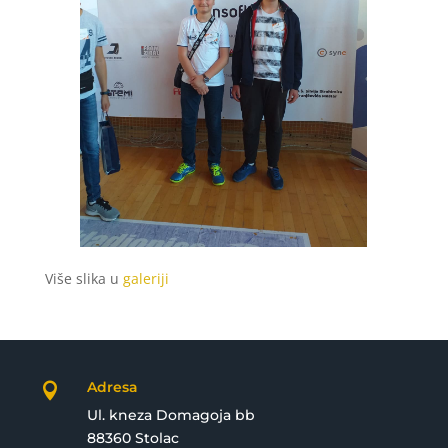
Više slika u
galeriji
Adresa

Ul. kneza Domagoja bb
88360 Stolac