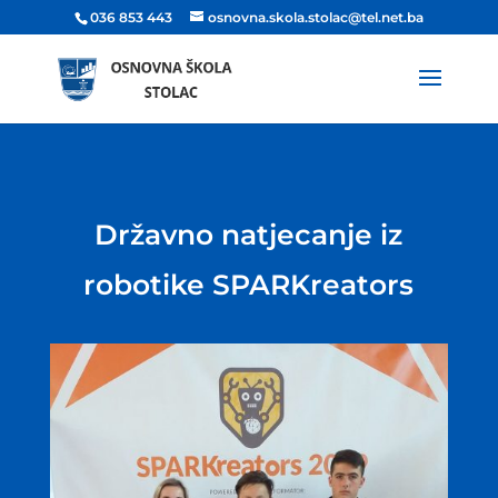
036 853 443
osnovna.skola.stolac@tel.net.ba
Državno natjecanje iz
robotike SPARKreators