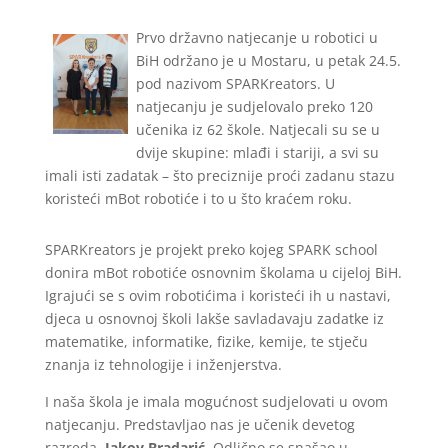
Prvo državno natjecanje u robotici u
BiH održano je u Mostaru, u petak 24.5.
pod nazivom SPARKreators. U
natjecanju je sudjelovalo preko 120
učenika iz 62 škole. Natjecali su se u
dvije skupine: mlađi i stariji, a svi su
imali isti zadatak – što preciznije proći zadanu stazu
koristeći mBot robotiće i to u što kraćem roku.
SPARKreators je projekt preko kojeg SPARK school
donira mBot robotiće osnovnim školama u cijeloj BiH.
Igrajući se s ovim robotićima i koristeći ih u nastavi,
djeca u osnovnoj školi lakše savladavaju zadatke iz
matematike, informatike, fizike, kemije, te stječu
znanja iz tehnologije i inženjerstva.
I naša škola je imala mogućnost sudjelovati u ovom
natjecanju. Predstavljao nas je učenik devetog
razreda,
Jakov Bradarić
. Odlično se snašao u