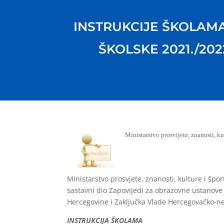
INSTRUKCIJE ŠKOLAM
ŠKOLSKE 2021./202
Ministarstvo prosvijete, znanosti, k
Ministarstvo prosvjete, znanosti, kulture i špo
sastavni dio Zapovijedi za obrazovne ustanove
Hercegovine i Zaključka Vlade Hercegovačko-ne
INSTRUKCIJA ŠKOLAMA