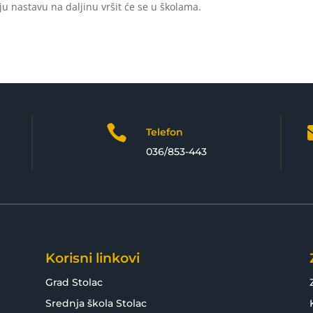
aju nastavu na daljinu vršit će se u školama.

Telefon
036/853-443
Korisni linkovi
Grad Stolac
Srednja škola Stolac