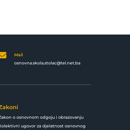

Mail
osnovna.skola.stolac@tel.net.ba
Zakoni
Zakon o osnovnom odgoju i obrazovanju
Kolektivni ugovor za djelatnost osnovnog