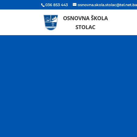
036 853 443
osnovna.skola.stolac@tel.net.b