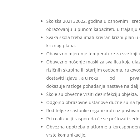
Školska 2021./2022. godina u osnovnim i sr
obrazovanju u punom kapacitetu u trajanju s
Svaka škola treba imati kreiran krizni plan 
kriznog plana,
Obavezno mjerenje temperature za sve koji 
Obavezno nošenje maski za sva lica koja ulaze
rizičnih skupina ili starijim osobama, rukovo
dostaviti izjavu , a u roku od 
dokazuje razloge pohađanja nastave na dalj
Škole su obvezne vršiti dezinfekciju objekta
Odgojno-obrazovne ustanove dužne su na tjedn
Roditeljske sastanke organizirati uz poštiva
Pri realizaciji rasporeda će se poštovati sed
Obvezna upotreba platforme u korespondenciji
vrste komunikacije,