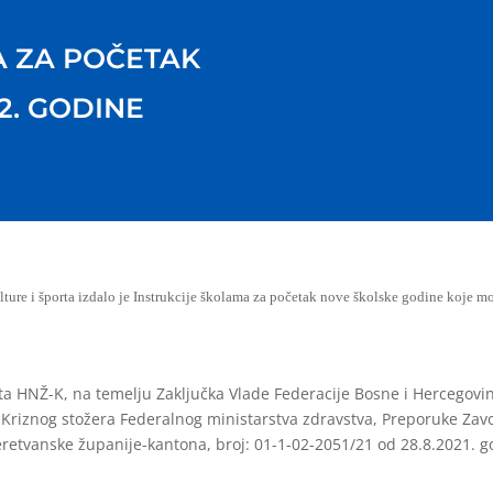
A ZA POČETAK
2. GODINE
ulture i športa izdalo je Instrukcije školama za početak nove školske godine koje mo
rta HNŽ-K, na temelju Zaključka Vlade Federacije Bosne i Hercegovin
 Kriznog stožera Federalnog ministarstva zdravstva, Preporuke Zavo
retvanske županije-kantona, broj: 01-1-02-2051/21 od 28.8.2021. go