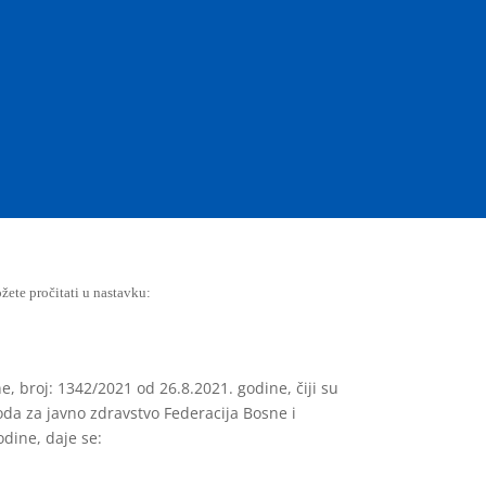
žete pročitati u nastavku:
e, broj: 1342/2021 od 26.8.2021. godine, čiji su
da za javno zdravstvo Federacija Bosne i
dine, daje se: