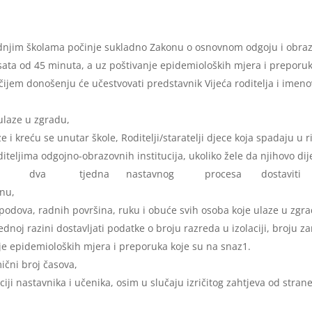
ednjim školama počinje sukladno Zakonu o osnovnom odgoju i obraz
ata od 45 minuta, a uz poštivanje epidemioloških mjera i preporuk
u čijem donošenju će učestvovati predstavnik Vijeća roditelja i ime
ulaze u zgradu,
 i kreću se unutar škole, Roditelji/staratelji djece koja spadaju u r
diteljima odgojno-obrazovnih institucija, ukoliko žele da njihovo d
prva dva tjedna nastavnog procesa dostaviti obve
inu,
, podova, radnih površina, ruku i obuće svih osoba koje ulaze u zgr
oj razini dostavljati podatke o broju razreda u izolaciji, broju za
nje epidemioloških mjera i preporuka koje su na snaz1.
mični broj časova,
 nastavnika i učenika, osim u slučaju izričitog zahtjeva od strane 