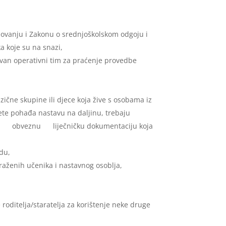
ovanju i Zakonu o srednjoškolskom odgoju i
a koje su na snazi,
novan operativni tim za praćenje provedbe
izične skupine ili djece koja žive s osobama iz
ijete pohađa nastavu na daljinu, trebaju
znu liječničku dokumentaciju koja
adu,
raženih učenika i nastavnog osoblja,
roditelja/staratelja za korištenje neke druge