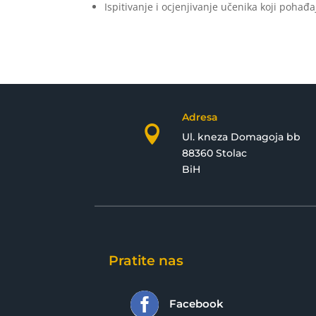
Ispitivanje i ocjenjivanje učenika koji pohađ
Adresa

Ul. kneza Domagoja bb
88360 Stolac
BiH
Pratite nas

Facebook