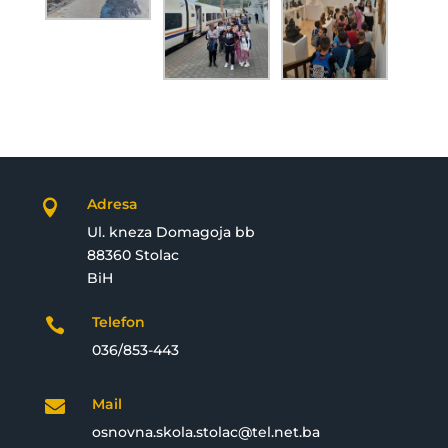
Adresa

Ul. kneza Domagoja bb
88360 Stolac
BiH
Telefon

036/853-443
Mail

osnovna.skola.stolac@tel.net.ba