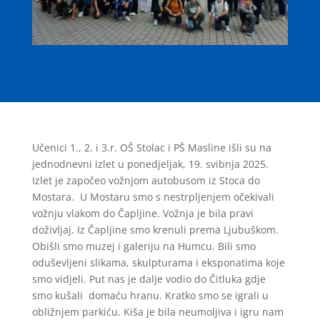
Učenici 1., 2. i 3.r. OŠ Stolac i PŠ Masline išli su na
jednodnevni izlet u ponedjeljak, 19. svibnja 2025.
Izlet je započeo vožnjom autobusom iz Stoca do
Mostara. U Mostaru smo s nestrpljenjem očekivali
vožnju vlakom do Čapljine. Vožnja je bila pravi
doživljaj. Iz Čapljine smo krenuli prema Ljubuškom.
Obišli smo muzej i galeriju na Humcu. Bili smo
oduševljeni slikama, skulpturama i eksponatima koje
smo vidjeli. Put nas je dalje vodio do Čitluka gdje
smo kušali domaću hranu. Kratko smo se igrali u
obližnjem parkiću. Kiša je bila neumoljiva i igru nam