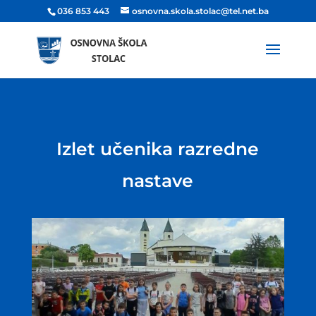
036 853 443
osnovna.skola.stolac@tel.net.ba
Izlet učenika razredne
nastave