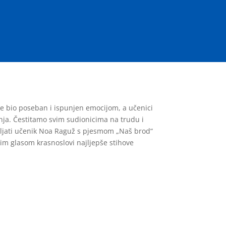
 je bio poseban i ispunjen emocijom, a učenici
anja. Čestitamo svim sudionicima na trudu i
vljati učenik Noa Raguž s pjesmom „Naš brod“
im glasom krasnoslovi najljepše stihove