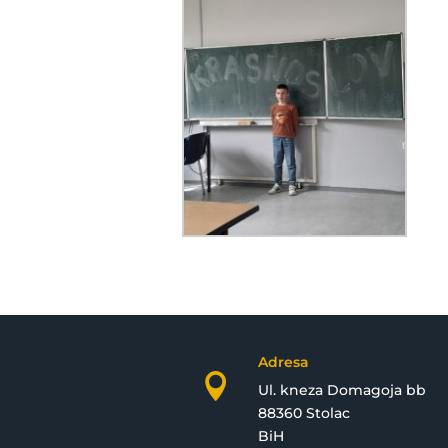
Adresa

Ul. kneza Domagoja bb
88360 Stolac
BiH