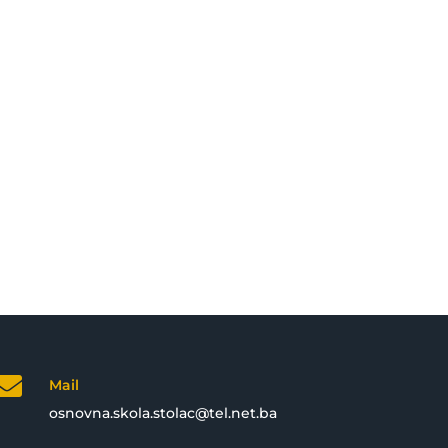

Mail
osnovna.skola.stolac@tel.net.ba