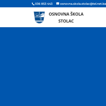
036 853 443
osnovna.skola.stolac@tel.net.b