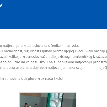
v
ko natjecanje u krasnoslovu za učenike 4. razreda.
nu nadarenost, sigurnost i ljubav prema lijepoj riječi. Svaki nastup
zali koliko je krasnoslov važan dio jezičnog i umjetničkog izražav
asno odlučilo da će našu školu na županijskom natjecanju predsta
 mu puno uspjeha u daljnjem natjecanju i neka svojim milim , dječj
pim stihovima dok plove kroz našu školu!