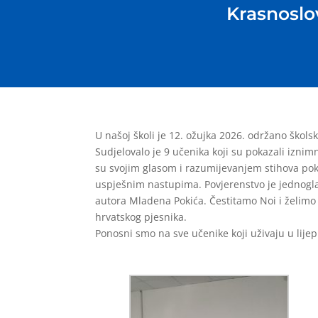
Krasnoslo
U našoj školi je 12. ožujka 2026. održano škols
Sudjelovalo je 9 učenika koji su pokazali iznim
su svojim glasom i razumijevanjem stihova poka
uspješnim nastupima. Povjerenstvo je jednogl
autora Mladena Pokića. Čestitamo Noi i želimo
hrvatskog pjesnika.
Ponosni smo na sve učenike koji uživaju u lije