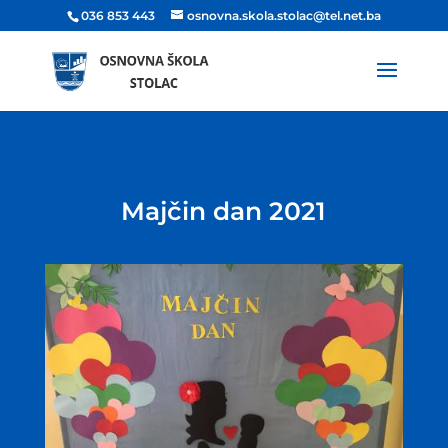
036 853 443
osnovna.skola.stolac@tel.net.ba
Majčin dan 2021