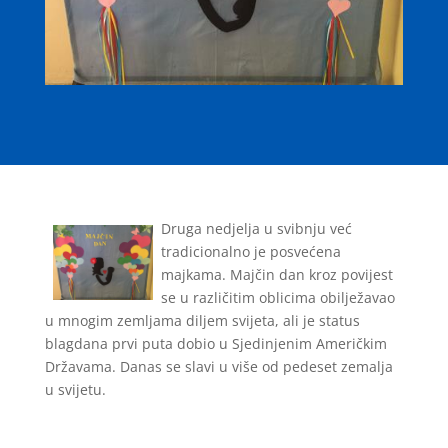
Druga nedjelja u svibnju već
tradicionalno je posvećena
majkama. Majčin dan kroz povijest
se u različitim oblicima obilježavao
u mnogim zemljama diljem svijeta, ali je status
blagdana prvi puta dobio u Sjedinjenim Američkim
Državama. Danas se slavi u više od pedeset zemalja
u svijetu.