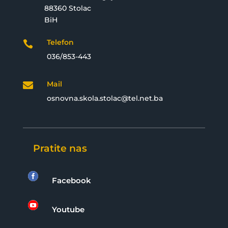
88360 Stolac
BiH
Telefon

036/853-443
Mail

osnovna.skola.stolac@tel.net.ba
Pratite nas

Facebook

Youtube