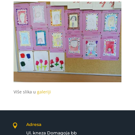
Više slika u
galeriji
Adresa

Ul. kneza Domagoja bb