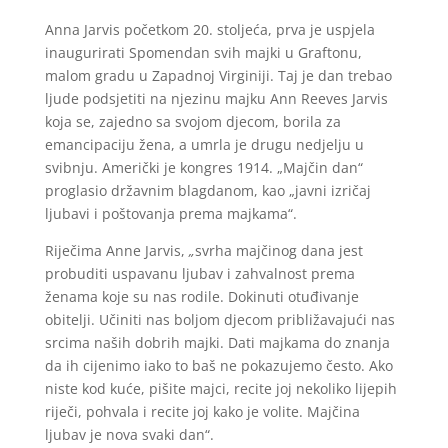
Anna Jarvis početkom 20. stoljeća, prva je uspjela
inaugurirati Spomendan svih majki u Graftonu,
malom gradu u Zapadnoj Virginiji. Taj je dan trebao
ljude podsjetiti na njezinu majku Ann Reeves Jarvis
koja se, zajedno sa svojom djecom, borila za
emancipaciju žena, a umrla je drugu nedjelju u
svibnju. Američki je kongres 1914. „Majčin dan“
proglasio državnim blagdanom, kao „javni izričaj
ljubavi i poštovanja prema majkama“.
Riječima Anne Jarvis,
„
svrha majčinog dana jest
probuditi uspavanu ljubav i zahvalnost prema
ženama koje su nas rodile. Dokinuti otuđivanje
obitelji. Učiniti nas boljom djecom približavajući nas
srcima naših dobrih majki. Dati majkama do znanja
da ih cijenimo iako to baš ne pokazujemo često. Ako
niste kod kuće, pišite majci, recite joj nekoliko lijepih
riječi, pohvala i recite joj kako je volite. Majčina
ljubav je nova svaki dan“.