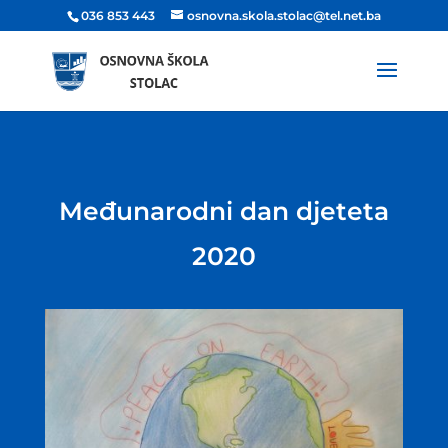
036 853 443
osnovna.skola.stolac@tel.net.ba
Međunarodni dan djeteta
2020