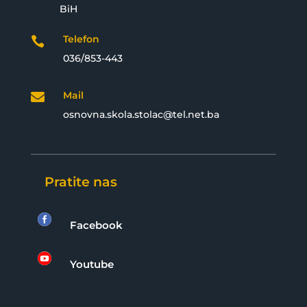
BiH
Telefon

036/853-443
Mail

osnovna.skola.stolac@tel.net.ba
Pratite nas

Facebook

Youtube