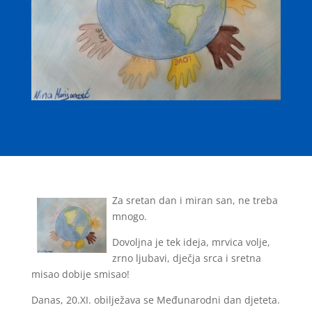
Za sretan dan i miran san, ne treba
mnogo.
Dovoljna je tek ideja, mrvica volje,
zrno ljubavi, dječja srca i sretna
misao dobije smisao!
Danas, 20.XI. obilježava se Međunarodni dan djeteta.