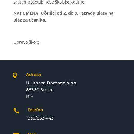
sretan početak nove školske godine.
NAPOMENA: Učenici od 2. do 9. razreda ulaze na
ulaz za učenike.
Uprava škole
Adresa

Ul. kneza Domagoja bb
88360 Stolac
BiH
Telefon

036/853-443