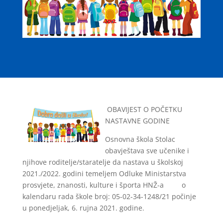
OBAVIJEST O POČETKU
NASTAVNE GODINE
Osnovna škola Stolac
obavještava sve učenike i
njihove roditelje/staratelje da nastava u školskoj
2021./2022. godini temeljem Odluke Ministarstva
prosvjete, znanosti, kulture i športa HNŽ-a o
kalendaru rada škole broj: 05-02-34-1248/21 počinje
u ponedjeljak, 6. rujna 2021. godine.