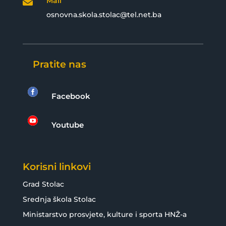
Mail

osnovna.skola.stolac@tel.net.ba
Pratite nas

Facebook

Youtube
Korisni linkovi
Grad Stolac
Srednja škola Stolac
Ministarstvo prosvjete, kulture i sporta HNŽ-a