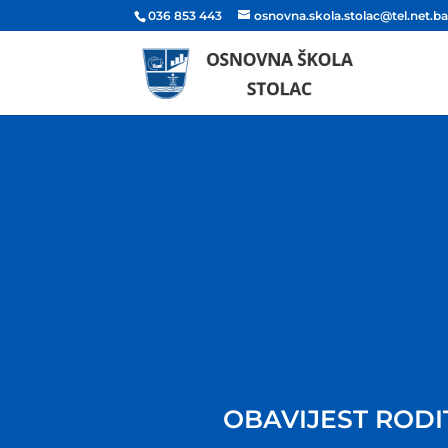
036 853 443
osnovna.skola.stolac@tel.net.b
OBAVIJEST RODI