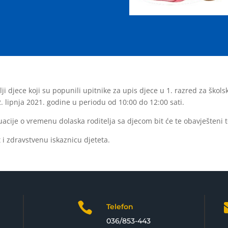
ji djece koji su popunili upitnike za upis djece u 1. razred za škols
2. lipnja 2021. godine u periodu od 10:00 do 12:00 sati.
acije o vremenu dolaska roditelja sa djecom bit će te obavješteni t
 i zdravstvenu iskaznicu djeteta.

Telefon
036/853-443