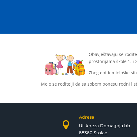
Obavještavaju se roditel
prostorijama škole 1. i 
Zbog epidemiološke situ
Mole se roditelji da sa sobom ponesu rodni list
Adresa

Ul. kneza Domagoja bb
88360 Stolac