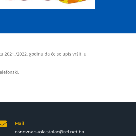
ku 2021./2022. godinu da će se upis vršiti u
elefonski.

Mail
osnovna.skola.stolac@tel.net.ba