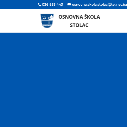
036 853 443
osnovna.skola.stolac@tel.net.b