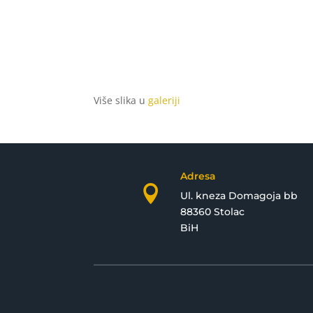
Više slika u
galeriji
Adresa

Ul. kneza Domagoja bb
88360 Stolac
BiH