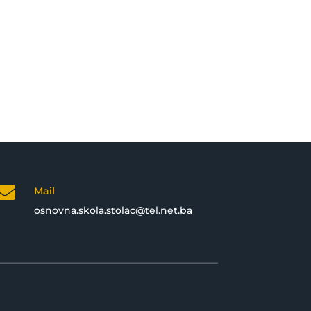

Mail
osnovna.skola.stolac@tel.net.ba