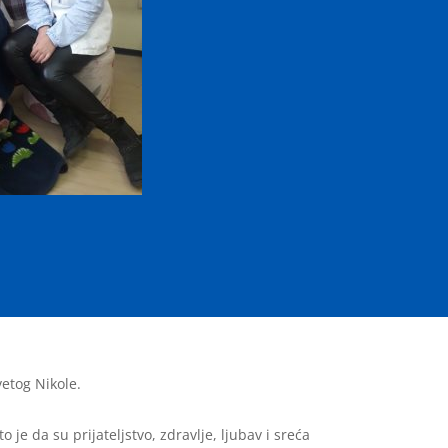
vetog Nikole.
e da su prijateljstvo, zdravlje, ljubav i sreća