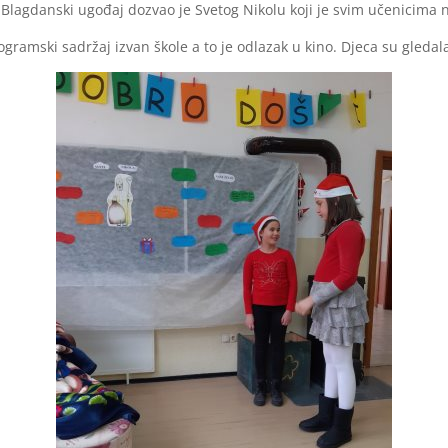
. Blagdanski ugođaj dozvao je Svetog Nikolu koji je svim učenicima
rogramski sadržaj izvan škole a to je odlazak u kino. Djeca su gledal