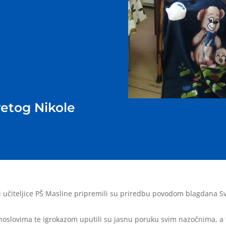
vetog Nikole
 i učiteljice PŠ Masline pripremili su priredbu povodom blagdana S
lovima te igrokazom uputili su jasnu poruku svim nazočnima, a to j