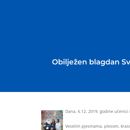
Obilježen blagdan S
Dana, 6.12. 2019. godine učenici
Veselim pjesmama, plesom, krasnos