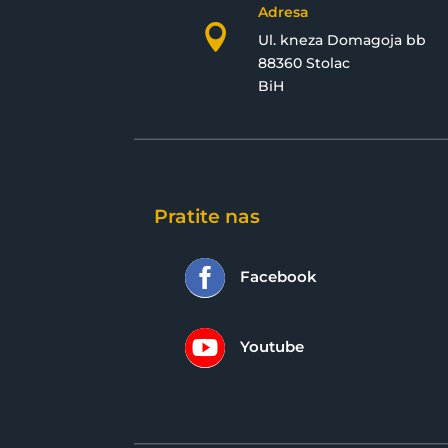
Adresa

Ul. kneza Domagoja bb
88360 Stolac
BiH
Pratite nas

Facebook

Youtube