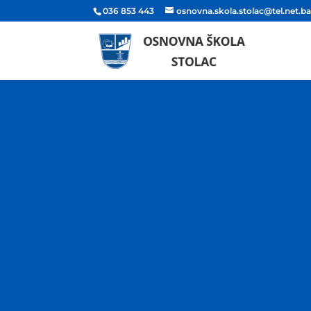
036 853 443
osnovna.skola.stolac@tel.net.b