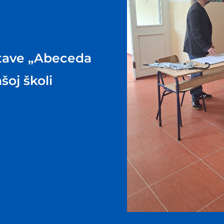
tave „Abeceda
šoj školi