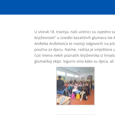
U utorak 18. travnja, naši učenici su zajedno s
književnosti“ u izvedbi kazališnih glumaca Ive K
Anđelka Anđelovića te nastoji odgovoriti na pita
poučna za djecu. Naime, radnja je smještena u u
čuti imena nekih poznatih književnika iz hrvats
glumačkoj ekipi. Sigurni smo kako su djeca, ali 