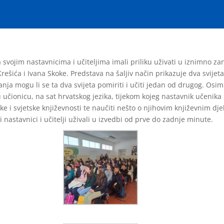
a svojim nastavnicima i učiteljima imali priliku uživati u iznimno 
rešića i Ivana Skoke. Predstava na šaljiv način prikazuje dva svijeta
nja mogu li se ta dva svijeta pomiriti i učiti jedan od drugog. Osim š
čionicu, na sat hrvatskog jezika, tijekom kojeg nastavnik učenika i
ke i svjetske književnosti te naučiti nešto o njihovim književnim dj
i nastavnici i učitelji uživali u izvedbi od prve do zadnje minute.