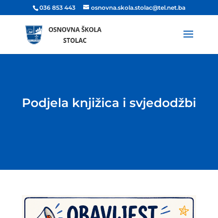
036 853 443
osnovna.skola.stolac@tel.net.ba
Podjela knjižica i svjedodžbi