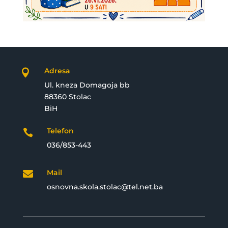
Adresa

Ul. kneza Domagoja bb
88360 Stolac
BiH
Telefon

036/853-443
Mail

osnovna.skola.stolac@tel.net.ba