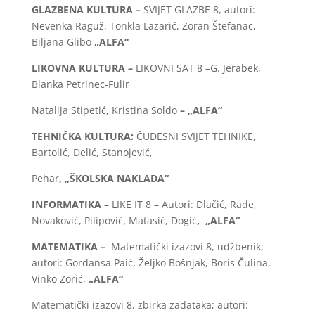
GLAZBENA KULTURA –
SVIJET GLAZBE 8, autori:
Nevenka Raguž, Tonkla Lazarić, Zoran Štefanac,
Biljana Glibo
„ALFA“
LIKOVNA KULTURA –
LIKOVNI SAT 8 –G. Jerabek,
Blanka Petrinec-Fulir
Natalija Stipetić, Kristina Soldo
– „ALFA“
TEHNIČKA KULTURA:
ČUDESNI SVIJET TEHNIKE,
Bartolić, Delić, Stanojević,
Pehar
, „ŠKOLSKA NAKLADA“
INFORMATIKA –
LIKE IT 8
–
Autori: Dlačić, Rade,
Novaković, Pilipović, Matasić, Đogić
, „ALFA“
MATEMATIKA –
Matematički izazovi 8, udžbenik;
autori: Gordansa Paić, Željko Bošnjak, Boris Čulina,
Vinko Zorić,
„ALFA“
Matematički izazovi 8, zbirka zadataka; autori: