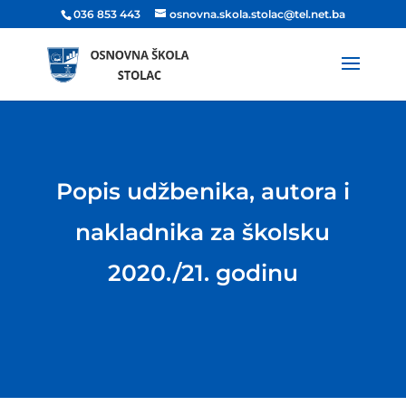
036 853 443
osnovna.skola.stolac@tel.net.ba
Popis udžbenika, autora i
nakladnika za školsku
2020./21. godinu