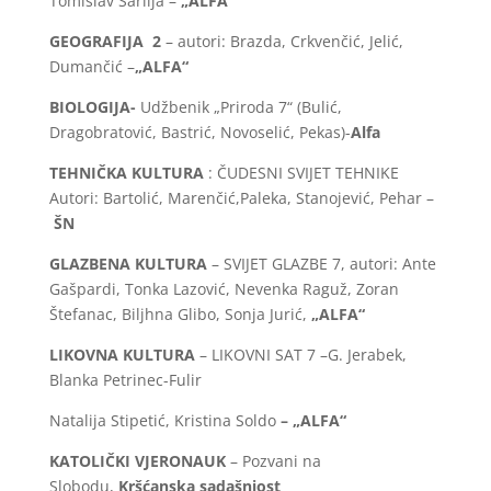
Tomislav Šarlija –
„ALFA“
GEOGRAFIJA 2
– autori: Brazda, Crkvenčić, Jelić,
Dumančić –
„ALFA“
BIOLOGIJA-
Udžbenik „Priroda 7“ (Bulić,
Dragobratović, Bastrić, Novoselić, Pekas)-
Alfa
TEHNIČKA KULTURA
: ČUDESNI SVIJET TEHNIKE
Autori: Bartolić, Marenčić,Paleka, Stanojević, Pehar –
ŠN
GLAZBENA KULTURA
– SVIJET GLAZBE 7, autori: Ante
Gašpardi, Tonka Lazović, Nevenka Raguž, Zoran
Štefanac, Biljhna Glibo, Sonja Jurić,
„ALFA“
LIKOVNA KULTURA
– LIKOVNI SAT 7 –G. Jerabek,
Blanka Petrinec-Fulir
Natalija Stipetić, Kristina Soldo
– „ALFA“
KATOLIČKI VJERONAUK
– Pozvani na
Slobodu,
Kršćanska sadašnjost