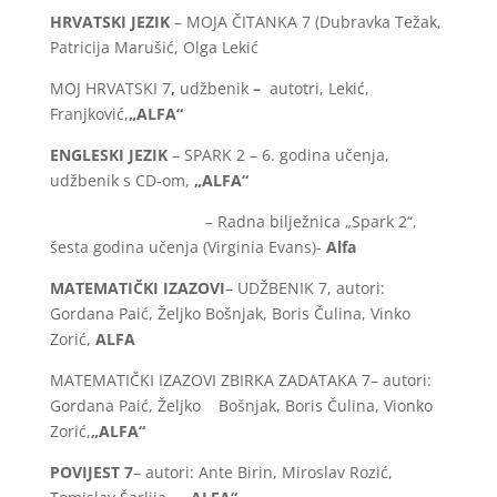
HRVATSKI JEZIK
– MOJA ČITANKA 7 (Dubravka Težak,
Patricija Marušić, Olga Lekić
MOJ HRVATSKI 7
,
udžbenik
–
autotri, Lekić,
Franjković,
„ALFA“
ENGLESKI JEZIK
– SPARK 2 – 6. godina učenja,
udžbenik s CD-om,
„ALFA“
– Radna bilježnica „Spark 2“,
šesta godina učenja (Virginia Evans)-
Alfa
MATEMATIČKI IZAZOVI
– UDŽBENIK 7, autori:
Gordana Paić, Željko Bošnjak, Boris Čulina, Vinko
Zorić,
ALFA
MATEMATIČKI IZAZOVI ZBIRKA ZADATAKA 7– autori:
Gordana Paić, Željko Bošnjak, Boris Čulina, Vionko
Zorić,
„ALFA“
POVIJEST 7
– autori: Ante Birin, Miroslav Rozić,