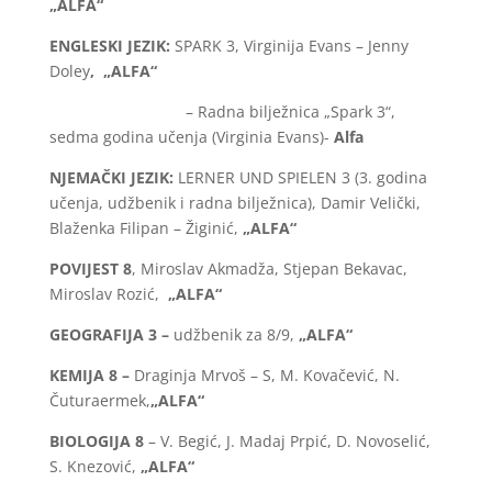
„ALFA“
ENGLESKI JEZIK:
SPARK 3, Virginija Evans – Jenny
Doley
, „ALFA“
– Radna bilježnica „Spark 3“,
sedma godina učenja (Virginia Evans)-
Alfa
NJEMAČKI JEZIK:
LERNER UND SPIELEN 3 (3. godina
učenja, udžbenik i radna bilježnica), Damir Velički,
Blaženka Filipan – Žiginić,
„ALFA“
POVIJEST 8
, Miroslav Akmadža, Stjepan Bekavac,
Miroslav Rozić,
„ALFA“
GEOGRAFIJA 3 –
udžbenik za 8/9,
„ALFA“
KEMIJA 8 –
Draginja Mrvoš – S, M. Kovačević, N.
Čuturaermek,
„ALFA“
BIOLOGIJA 8
– V. Begić, J. Madaj Prpić, D. Novoselić,
S. Knezović,
„ALFA“