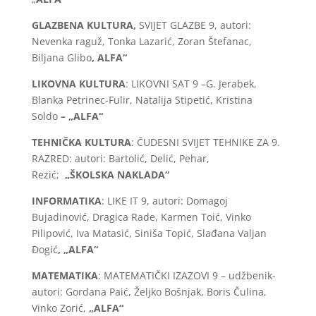
GLAZBENA KULTURA,
SVIJET GLAZBE 9, autori:
Nevenka raguž, Tonka Lazarić, Zoran Štefanac,
Biljana Glibo
, ALFA“
LIKOVNA KULTURA
: LIKOVNI SAT 9 –G. Jerabek,
Blanka Petrinec-Fulir, Natalija Stipetić, Kristina
Soldo
– „ALFA“
TEHNIČKA KULTURA
: ČUDESNI SVIJET TEHNIKE ZA 9.
RAZRED: autori: Bartolić, Delić, Pehar,
Rezić;
„ŠKOLSKA NAKLADA“
INFORMATIKA
: LIKE IT 9, autori: Domagoj
Bujadinović, Dragica Rade, Karmen Toić, Vinko
Pilipović, Iva Matasić, Siniša Topić, Slađana Valjan
Đogić
, „ALFA“
MATEMATIKA
: MATEMATIČKI IZAZOVI 9 – udžbenik-
autori: Gordana Paić, Željko Bošnjak, Boris Čulina,
Vinko Zorić,
„ALFA“