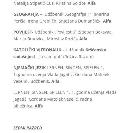
Natalija Stipetić-Čus, Kristina Soldo)-
Alfa
GEOGRAFIJA –
Udžbenik „Geografija 1“ (Marina
Periša, Irena Greblični,Snježana Dumančić)-
Alfa
POVIJEST-
Udžbenik „Povijest 6“ (Stjepan Bekavac,
Marija Bradvica, Miroslav Rozić)-
Alfa
KATOLIČKI VJERONAUK
– Udžbenik
Kršćanska
sadašnjost
„Ja sam put“ (Ružica Razum)
NJEMAČKI JEZIK-
LERNEN, SINGEN, SPIELEN 1,
1. godina učenja Vlada Jagatić, Gordana Matolek
Veselić , udžbenik,
Alfa
,
LERNEN, SINGEN, SPIELEN 1, 1. godina učenja Vlada
Jagatić, Gordana Matolek Veselić, radna
bilježnica,
Alfa
SEDMI RAZRED