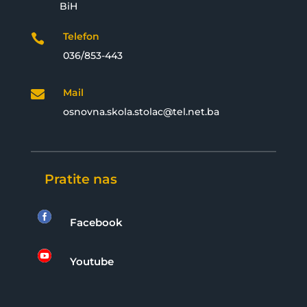
BiH
Telefon

036/853-443
Mail

osnovna.skola.stolac@tel.net.ba
Pratite nas

Facebook

Youtube