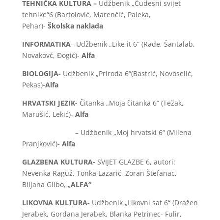
TEHNIČKA KULTURA –
Udžbenik „Čudesni svijet
tehnike“6 (Bartolović, Marenčić, Paleka,
Pehar)-
Školska naklada
INFORMATIKA
– Udžbenik „Like it 6“ (Rade, Šantalab,
Novakovć, Đogić)-
Alfa
BIOLOGIJA-
Udžbenik „Priroda 6“(Bastrić, Novoselić,
Pekas)-
Alfa
HRVATSKI JEZIK-
Čitanka „Moja čitanka 6“ (Težak,
Marušić, Lekić)-
Alfa
– Udžbenik „Moj hrvatski 6“ (Milena
Pranjković)-
Alfa
GLAZBENA KULTURA-
SVIJET GLAZBE 6, autori:
Nevenka Raguž, Tonka Lazarić, Zoran Štefanac,
Biljana Glibo, „
ALFA“
LIKOVNA KULTURA-
Udžbenik „Likovni sat 6“ (Dražen
Jerabek, Gordana Jerabek, Blanka Petrinec- Fulir,