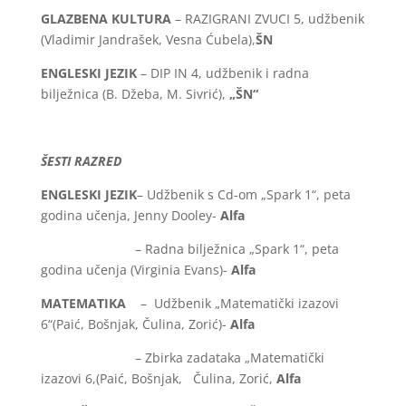
GLAZBENA KULTURA
– RAZIGRANI ZVUCI 5, udžbenik
(Vladimir Jandrašek, Vesna Ćubela),
ŠN
ENGLESKI JEZIK
– DIP IN 4, udžbenik i radna
bilježnica (B. Džeba, M. Sivrić),
„ŠN“
ŠESTI RAZRED
ENGLESKI JEZIK
– Udžbenik s Cd-om „Spark 1“, peta
godina učenja, Jenny Dooley-
Alfa
– Radna bilježnica „Spark 1“, peta
godina učenja (Virginia Evans)-
Alfa
MATEMATIKA
– Udžbenik „Matematički izazovi
6“(Paić, Bošnjak, Čulina, Zorić)-
Alfa
– Zbirka zadataka „Matematički
izazovi 6,(Paić, Bošnjak, Čulina, Zorić,
Alfa