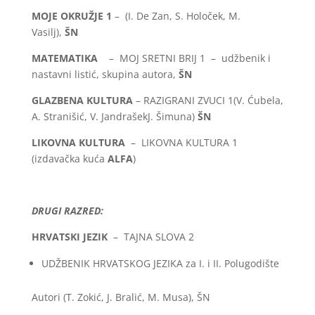
MOJE OKRUŽJE 1
– (I. De Zan, S. Holoček, M.
Vasilj),
ŠN
MATEMATIKA
– MOJ SRETNI BRIJ 1 – udžbenik i
nastavni listić, skupina autora,
ŠN
GLAZBENA KULTURA
– RAZIGRANI ZVUCI 1(V. Ćubela,
A. Stranišić, V. JandrašekJ. Šimuna)
ŠN
LIKOVNA KULTURA
– LIKOVNA KULTURA 1
(izdavačka kuća
ALFA
)
DRUGI RAZRED:
HRVATSKI JEZIK
– TAJNA SLOVA 2
UDŽBENIK HRVATSKOG JEZIKA za I. i II. Polugodište
Autori (T. Zokić, J. Bralić, M. Musa), ŠN