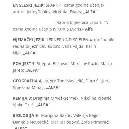
ENGLESKI JEZIK:
SPARK 4, osma godina učenja-
autori: JennyDooley, Virginia Evans,
„ALFA“
– Radna bilježnica „Spark 4“,
osma godina učenja (Virginia Evans)-
Alfa
NJEMAČKI JEZIK:
LERNER UND SPIELEN 4, (udžbenik i
radna bilježnica), autori: Ivana Vajda, Karin
Nigl,
„ALFA“
POVIJEST 9
: Stjepan Bekavac, Miroslav Rozić, Mario
Jareb;
„ALFA“
GEOGRAFIJA 4,
autori: Tomislav Jelić, Đuro Škrget,
Snježana Mihalj,
„ALFA“
KEMIJA 9:
Draginja Mrvoš-Sermek, Nikolina Ribarić
Vinko Oreč;
„ALFA“
BIOLOGIJA 9
: Marijana Bastić, Valerija Begić,
Danijela Novoselić, Marija Popović, Zora Primorac;
„
ALFA“