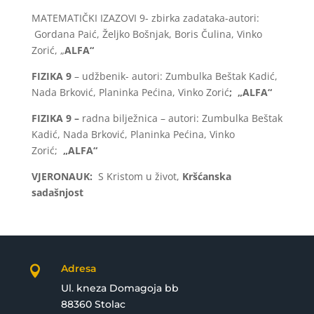
MATEMATIČKI IZAZOVI 9- zbirka zadataka-autori:
Gordana Paić, Željko Bošnjak, Boris Čulina, Vinko
Zorić, „
ALFA“
FIZIKA 9
– udžbenik- autori: Zumbulka Beštak Kadić,
Nada Brković, Planinka Pećina, Vinko Zorić
; „ALFA“
FIZIKA 9 –
radna bilježnica – autori: Zumbulka Beštak
Kadić, Nada Brković, Planinka Pećina, Vinko
Zorić;
„ALFA“
VJERONAUK:
S Kristom u život,
Kršćanska
sadašnjost
Adresa

Ul. kneza Domagoja bb
88360 Stolac