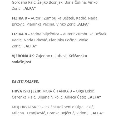
Gordana Paić, Željko Bošnjak, Boris Čulina, Vinko
Zorić,
„ALFA“
FIZIKA 8 –
Autori: Zumbulka Beštek, Kadić, Nada
Brković, Planinka Pećina, Vinko Zorić „
ALFA“
FIZIKA 8 –
radna bilježnica – autori: Zumbulka Beštak
Kadić, Nada Brković, Planinka Pećina, Vinko
Zorić;
„ALFA“
VJERONAUK
: Zajedno u ljubavi,
Kršćanska
sadašnjost
DEVETI RAZRED:
HRVATSKI JEZIK:
MOJA ČITANKA 9 – Olga Lekić,
Ozrenka Fišić, Biljana Nikolić, Ankica Čato; „
ALFA“
MOJ HRVATSKI 9 – jezični udžbenik: Olga Lekić,
Milena Pranjković, Branka Bojčetić, Vidoni;
„ALFA“