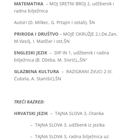
MATEMATIKA
– MOJ SRETNI BROJ 2, udžbenik i
radna bilježnica
Autori (D. Milkec, G. Prtajin i ostali), ŠN
PRIRODA I DRUŠTVO
– MOJE OKRUŽJE 2,I.De.Zan,
M.Vasilj, I. Madžar i ost,ŠN
ENGLESKI JEZIK
– DIP IN 1, udžbenik i radna
bilježnica (B. Džeba, M. Sivrić),„ŠN“
GLAZBENA KULTURA
– RAZIGRANI ZVUCI 2 (V.
Ćubela, A. Stanišić),ŠN
TREĆI RAZRED:
HRVATSKI JEZIK
– TAJNA SLOVA 3, čitanka
– TAJNA SLOVA 3, udžbenk iz jezika
– TAJNA SLOVA 3, radna bilježnica uz