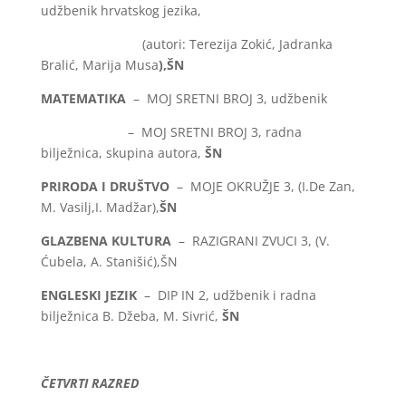
udžbenik hrvatskog jezika,
(autori: Terezija Zokić, Jadranka
Bralić, Marija Musa
),ŠN
MATEMATIKA
– MOJ SRETNI BROJ 3, udžbenik
– MOJ SRETNI BROJ 3, radna
bilježnica, skupina autora,
ŠN
PRIRODA I DRUŠTVO
– MOJE OKRUŽJE 3, (I.De Zan,
M. Vasilj,I. Madžar),
ŠN
GLAZBENA KULTURA
– RAZIGRANI ZVUCI 3, (V.
Ćubela, A. Stanišić),ŠN
ENGLESKI JEZIK
– DIP IN 2, udžbenik i radna
bilježnica B. Džeba, M. Sivrić,
ŠN
ČETVRTI RAZRED