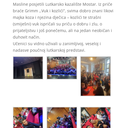
Masline posjetili Lutkarsko kazalište Mostar. Iz priče
braće Grimm ,,Vuk i kozlići”, svima dobro znani likovi
majka koza i njezina dječica – kozlići te strašni
(smiješni) vuk ispričali su priču o dobru i zlu, o
prijateljstvu i još ponečemu, ali na jedan neobičan i
duhovit način.
Učenici su vidno uživali u zanimljivoj, veseloj i
nadasve poučnoj lutkarskoj predstavi.