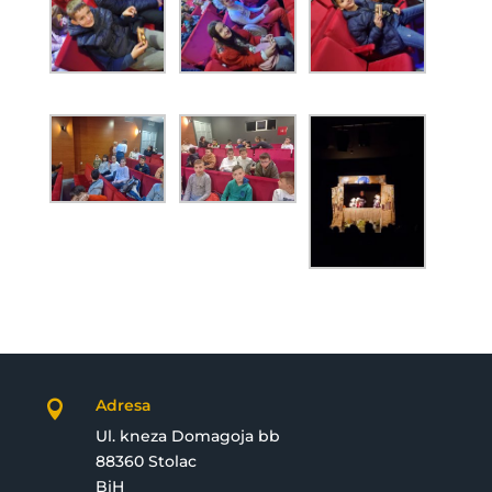
Adresa

Ul. kneza Domagoja bb
88360 Stolac
BiH