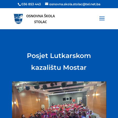
036 853 443
osnovna.skola.stolac@tel.net.ba
Posjet Lutkarskom
kazalištu Mostar