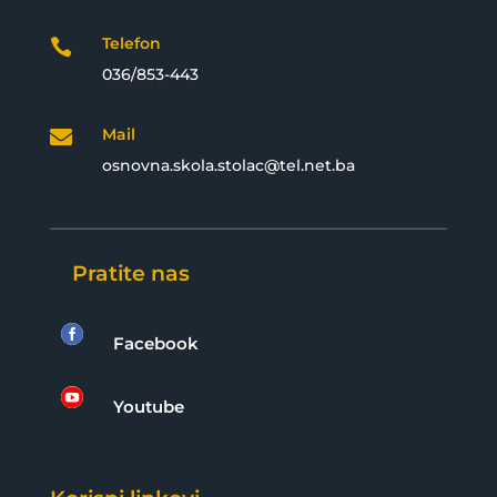
Telefon

036/853-443
Mail

osnovna.skola.stolac@tel.net.ba
Pratite nas

Facebook

Youtube