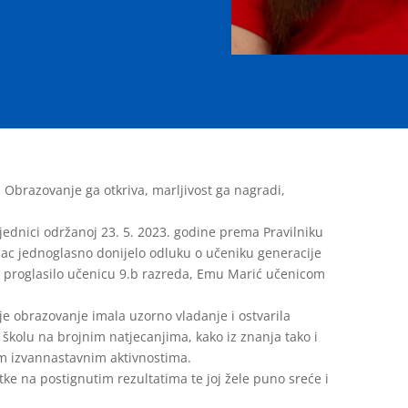
 Obrazovanje ga otkriva, marljivost ga nagradi,
 sjednici održanoj 23. 5. 2023. godine prema Pravilniku
lac jednoglasno donijelo odluku o učeniku generacije
im proglasilo učenicu 9.b razreda, Emu Marić učenicom
e obrazovanje imala uzorno vladanje i ostvarila
 školu na brojnim natjecanjima, kako iz znanja tako i
im izvannastavnim aktivnostima.
tke na postignutim rezultatima te joj žele puno sreće i