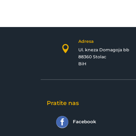
Adresa

Ul. kneza Domagoja bb
88360 Stolac
BiH
Pratite nas

Facebook