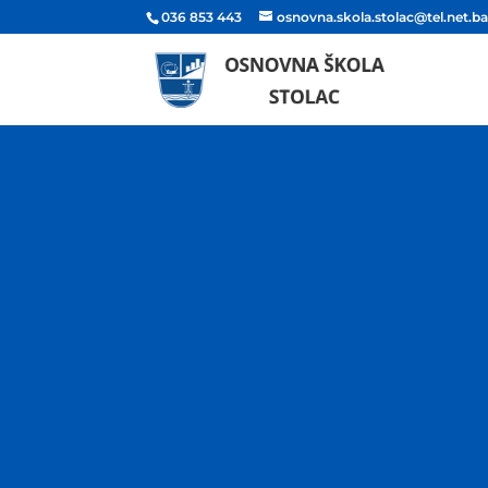
036 853 443
osnovna.skola.stolac@tel.net.b