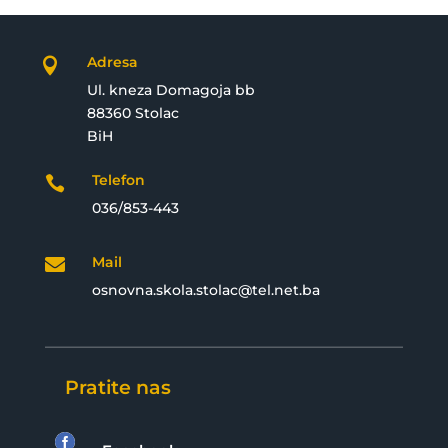
Adresa

Ul. kneza Domagoja bb
88360 Stolac
BiH
Telefon

036/853-443
Mail

osnovna.skola.stolac@tel.net.ba
Pratite nas
