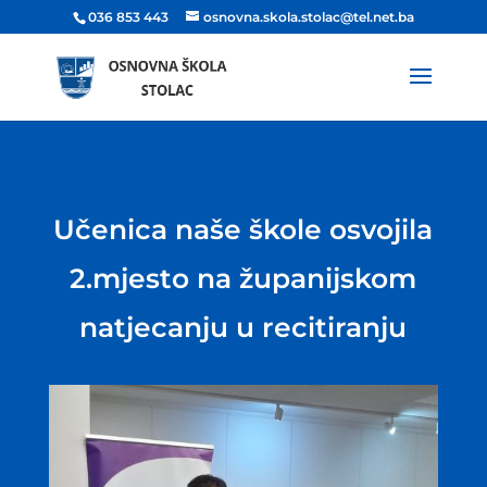
036 853 443
osnovna.skola.stolac@tel.net.ba
Učenica naše škole osvojila
2.mjesto na županijskom
natjecanju u recitiranju