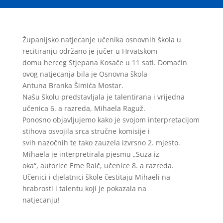
Županijsko natjecanje učenika osnovnih škola u
recitiranju održano je jučer u Hrvatskom
domu herceg Stjepana Kosače u 11 sati. Domaćin
ovog natjecanja bila je Osnovna škola
Antuna Branka Šimića Mostar.
Našu školu predstavljala je talentirana i vrijedna
učenica 6. a razreda, Mihaela Raguž.
Ponosno objavljujemo kako je svojom interpretacijom
stihova osvojila srca stručne komisije i
svih nazočnih te tako zauzela izvrsno 2. mjesto.
Mihaela je interpretirala pjesmu „Suza iz
oka“, autorice Eme Raič, učenice 8. a razreda.
Učenici i djelatnici škole čestitaju Mihaeli na
hrabrosti i talentu koji je pokazala na
natjecanju!