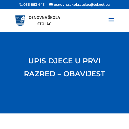
036 853 443
osnovna.skola.stolac@tel.net.ba
UPIS DJECE U PRVI
RAZRED – OBAVIJEST