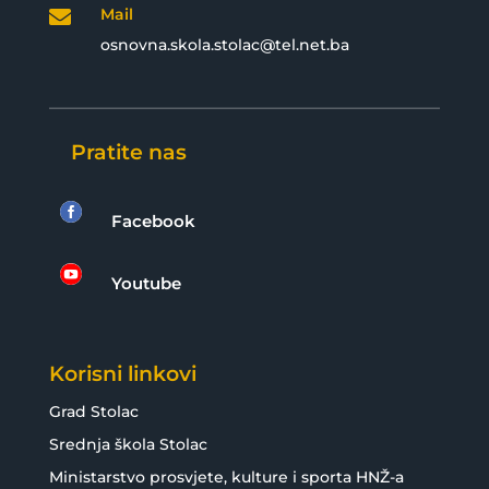
Mail

osnovna.skola.stolac@tel.net.ba
Pratite nas

Facebook

Youtube
Korisni linkovi
Grad Stolac
Srednja škola Stolac
Ministarstvo prosvjete, kulture i sporta HNŽ-a