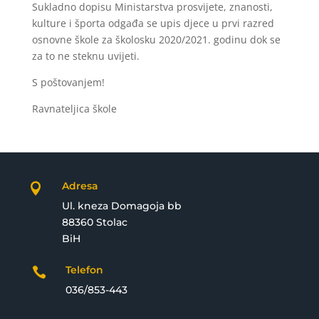
Sukladno dopisu Ministarstva prosvijete, znanosti,
kulture i športa odgađa se upis djece u prvi razred
osnovne škole za školosku 2020/2021. godinu dok se
za to ne steknu uvijeti.
S poštovanjem!
Ravnateljica škole
Adresa

Ul. kneza Domagoja bb
88360 Stolac
BiH
Telefon

036/853-443