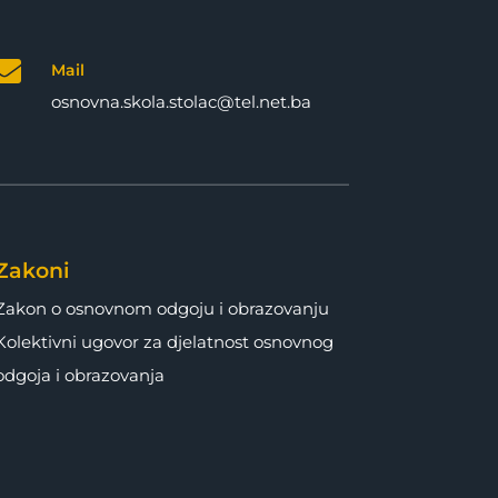

Mail
osnovna.skola.stolac@tel.net.ba
Zakoni
Zakon o osnovnom odgoju i obrazovanju
Kolektivni ugovor za djelatnost osnovnog
odgoja i obrazovanja