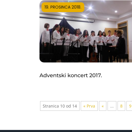
19. PROSINCA 2018.
Adventski koncert 2017.
Stranica 10 od 14
« Prva
«
...
8
9