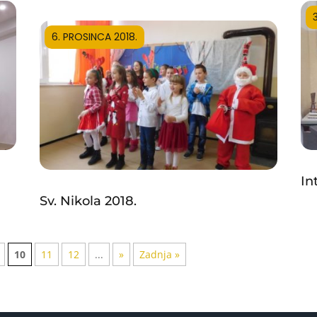
6. PROSINCA 2018.
In
Sv. Nikola 2018.
10
11
12
...
»
Zadnja »