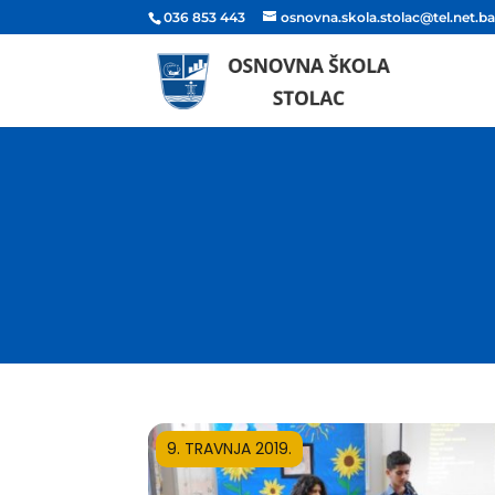
036 853 443
osnovna.skola.stolac@tel.net.b
9. TRAVNJA 2019.