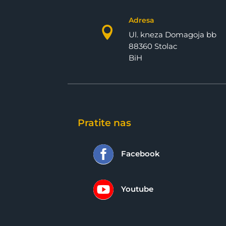
Adresa

Ul. kneza Domagoja bb
88360 Stolac
BiH
Pratite nas

Facebook

Youtube