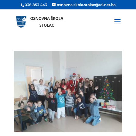
036 853 443
osnovna.skola.stolac@tel.net.ba