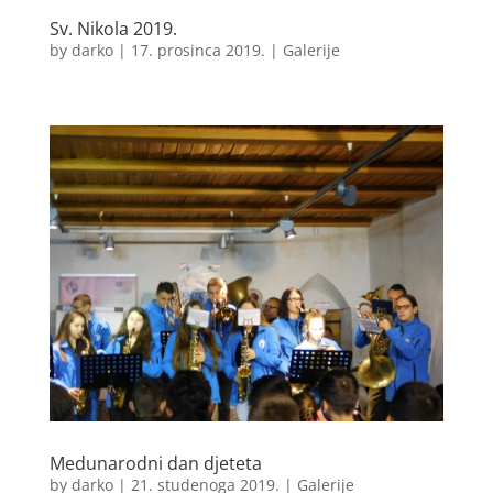
Sv. Nikola 2019.
by
darko
|
17. prosinca 2019.
|
Galerije
Medunarodni dan djeteta
by
darko
|
21. studenoga 2019.
|
Galerije