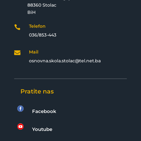
88360 Stolac
BiH
Telefon

036/853-443
Mail

osnovna.skola.stolac@tel.net.ba
Pratite nas

Facebook

Youtube