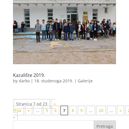
Kazalište 2019.
by
darko
|
18. studenoga 2019.
|
Galerije
Stranica 7 od 23
«
Prva
«
...
5
6
7
8
9
...
20
...
»
»
Pretraga