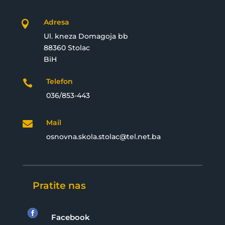
Adresa

Ul. kneza Domagoja bb
88360 Stolac
BiH
Telefon

036/853-443
Mail

osnovna.skola.stolac@tel.net.ba
Pratite nas

Facebook