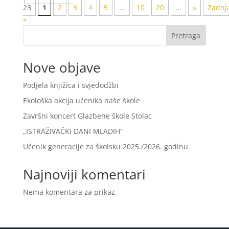
23
1
2
3
4
5
...
10
20
...
»
Zadnj
»
Pretraga
Nove objave
Podjela knjižica i svjedodžbi
Ekološka akcija učenika naše škole
Završni koncert Glazbene škole Stolac
„ISTRAŽIVAČKI DANI MLADIH“
Učenik generacije za školsku 2025./2026. godinu
Najnoviji komentari
Nema komentara za prikaz.