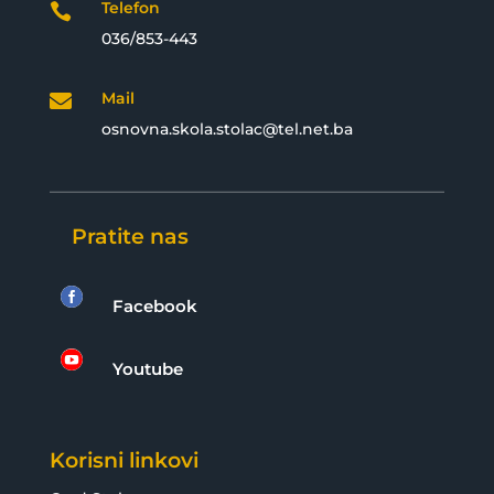
Telefon

036/853-443
Mail

osnovna.skola.stolac@tel.net.ba
Pratite nas

Facebook

Youtube
Korisni linkovi