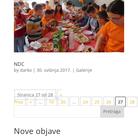
NDC
by
darko
|
30. svibnja 2017.
|
Galerije
Stranica 27 od 28
«
Prva
«
...
10
20
...
24
25
26
27
28
Pretraga
Nove objave