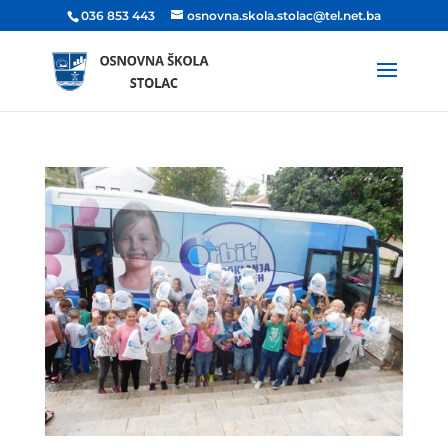
036 853 443
osnovna.skola.stolac@tel.net.ba