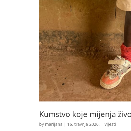
Kumstvo koje mijenja živ
by
marijana
|
16. travnja 2026.
|
Vijesti