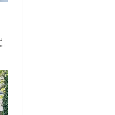
4.
im i