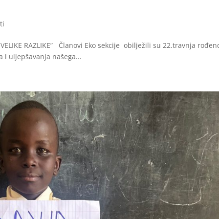
ti
LIKE RAZLIKE” Članovi Eko sekcije obilježili su 22.travnja rođe
a i uljepšavanja našega...