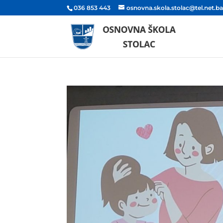
036 853 443
osnovna.skola.stolac@tel.net.b